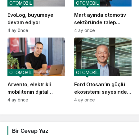
OTOMOBİL
OTOMOBİL
EvoLog, büyümeye
Mart ayında otomotiv
devam ediyor
sektöründe talep
yavaşladı
4 ay önce
4 ay önce
OTOMOBİL
OTOMOBİL
Arvento, elektrikli
Ford Otosan’ın güçlü
mobilitenin dijital
ekosistemi sayesinde
omurgası olacak
Türkiye ekonomisi
4 ay önce
4 ay önce
kazanıyor
Bir Cevap Yaz