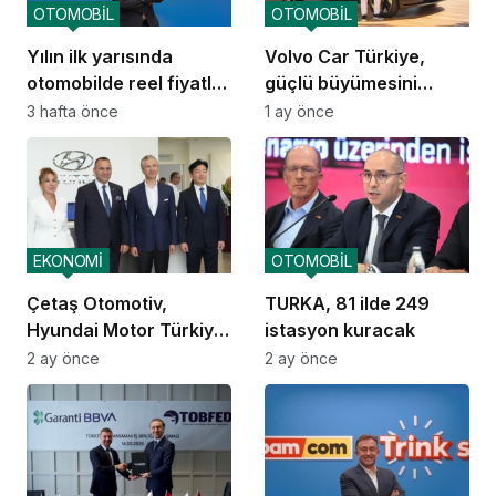
OTOMOBİL
OTOMOBİL
Yılın ilk yarısında
Volvo Car Türkiye,
otomobilde reel fiyatlar
güçlü büyümesini
düşüşte
sürdürüyor
3 hafta önce
1 ay önce
EKONOMİ
OTOMOBİL
Çetaş Otomotiv,
TURKA, 81 ilde 249
Hyundai Motor Türkiye
istasyon kuracak
ailesine katıldı
2 ay önce
2 ay önce