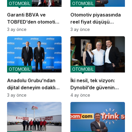
OTOMOBİL
OTOMOBİL
Garanti BBVA ve
Otomotiv piyasasında
TOBFED’den otomotiv
reel fiyat düşüşü
ekosisteminde güçlü iş
devam ediyor
3 ay önce
3 ay önce
birliği
OTOMOBİL
OTOMOBİL
Anadolu Grubu’ndan
İki nesil, tek vizyon:
dijital deneyim odaklı
Dynobil’de güvenin
mobilite markası:
yolculuğu
3 ay önce
4 ay önce
Praticar