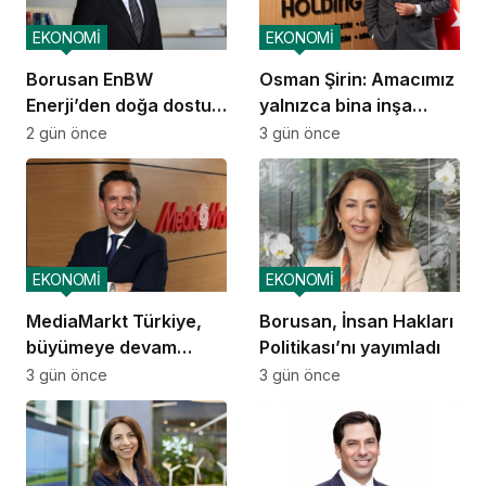
EKONOMİ
EKONOMİ
Borusan EnBW
Osman Şirin: Amacımız
Enerji’den doğa dostu
yalnızca bina inşa
proje
etmek değil,
2 gün önce
3 gün önce
yatırımcısına
kazandıracak yaşam
alanları üretmek
EKONOMİ
EKONOMİ
MediaMarkt Türkiye,
Borusan, İnsan Hakları
büyümeye devam
Politikası’nı yayımladı
ediyor
3 gün önce
3 gün önce