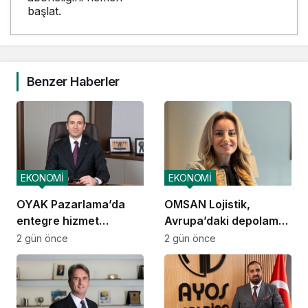
başlat.
Benzer Haberler
EKONOMİ
EKONOMİ
OYAK Pazarlama’da
OMSAN Lojistik,
entegre hizmet
Avrupa’daki depolama
ekosistemi kuruluyor
ve dağıtım
2 gün önce
2 gün önce
operasyonlarına
başladı