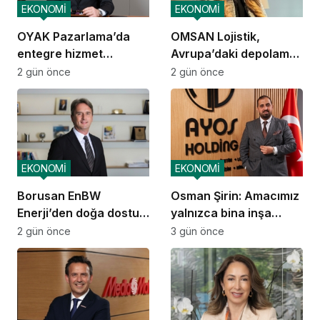
EKONOMİ
EKONOMİ
OYAK Pazarlama’da
OMSAN Lojistik,
entegre hizmet
Avrupa’daki depolama
ekosistemi kuruluyor
ve dağıtım
2 gün önce
2 gün önce
operasyonlarına
başladı
EKONOMİ
EKONOMİ
Borusan EnBW
Osman Şirin: Amacımız
Enerji’den doğa dostu
yalnızca bina inşa
proje
etmek değil,
2 gün önce
3 gün önce
yatırımcısına
kazandıracak yaşam
alanları üretmek