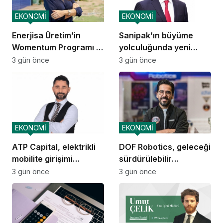
EKONOMİ
EKONOMİ
Enerjisa Üretim’in
Sanipak’ın büyüme
Womentum Programı 5
yolculuğunda yeni
yılda yaklaşık 11 bin
dönem
3 gün önce
3 gün önce
genç kadına ulaştı
EKONOMİ
EKONOMİ
ATP Capital, elektrikli
DOF Robotics, geleceği
mobilite girişimi
sürdürülebilir
Voltivo’yu kuruyor
teknolojiyle tasarlıyor
3 gün önce
3 gün önce