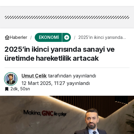
EKONOMİ
Haberler
2025’in ikinci yarısında
sanayi ve üretimde
2025’in ikinci yarısında sanayi ve
hareketlilik artacak
üretimde hareketlilik artacak
Umut Çelik
tarafından yayınlandı
12 Mart 2025, 11:27
yayınlandı
2dk, 50sn