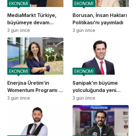
EKONOMİ
EKONOMİ
MediaMarkt Türkiye,
Borusan, İnsan Hakları
büyümeye devam
Politikası’nı yayımladı
ediyor
3 gün önce
3 gün önce
EKONOMİ
EKONOMİ
Enerjisa Üretim’in
Sanipak’ın büyüme
Womentum Programı 5
yolculuğunda yeni
yılda yaklaşık 11 bin
dönem
3 gün önce
3 gün önce
genç kadına ulaştı