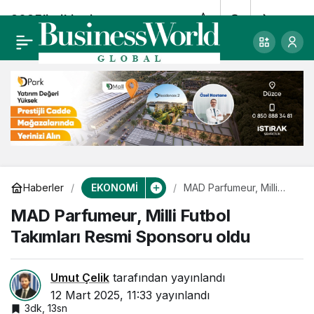
2025’in ikinci
0
Paylaş
yarısında sanayi ve
üretimde hareketlilik
artacak
EKONOMİ
Haberler
MAD Parfumeur, Milli
Futbol Takımları Resmi
MAD Parfumeur, Milli Futbol
Sponsoru oldu
Takımları Resmi Sponsoru oldu
Umut Çelik
tarafından yayınlandı
12 Mart 2025, 11:33
yayınlandı
3dk, 13sn