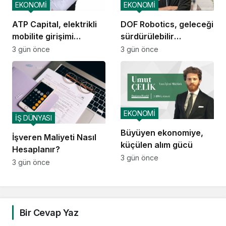
EKONOMİ
EKONOMİ
ATP Capital, elektrikli
DOF Robotics, geleceği
mobilite girişimi
sürdürülebilir
Voltivo’yu kuruyor
teknolojiyle tasarlıyor
3 gün önce
3 gün önce
EKONOMİ
İŞ DÜNYASI
Büyüyen ekonomiye,
İşveren Maliyeti Nasıl
küçülen alım gücü
Hesaplanır?
3 gün önce
3 gün önce
Bir Cevap Yaz