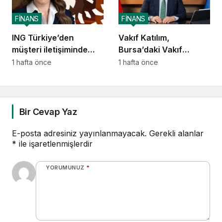
FİNANS
FİNANS
ING Türkiye’den
Vakıf Katılım,
müşteri iletişiminde
Bursa’daki Vakıf
yapay zekâ dönüşümü
Mirasını geleceğe
1 hafta önce
1 hafta önce
taşıyor
Bir Cevap Yaz
E-posta adresiniz yayınlanmayacak.
Gerekli alanlar
*
ile işaretlenmişlerdir
YORUMUNUZ
*