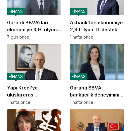
FİNANS
FİNANS
Garanti BBVA’dan
Akbank’tan ekonomiye
ekonomiye 3,9 trilyon
2,9 trilyon TL destek
TL destek
7 gün önce
1 hafta önce
FİNANS
FİNANS
Yapı Kredi’ye
Garanti BBVA,
uluslararası
bankacılık deneyimini
piyasalardan 414
ChatGPT’ye taşıdı
1 hafta önce
1 hafta önce
milyon dolarlık yeni
kaynak