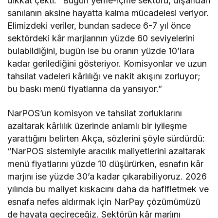
dikkat çekti: “Bugün yeme-içme sektörü, dışarıdan
sanılanın aksine hayatta kalma mücadelesi veriyor.
Elimizdeki veriler, bundan sadece 6-7 yıl önce
sektördeki kâr marjlarının yüzde 60 seviyelerini
bulabildiğini, bugün ise bu oranın yüzde 10’lara
kadar gerilediğini gösteriyor. Komisyonlar ve uzun
tahsilat vadeleri kârlılığı ve nakit akışını zorluyor;
bu baskı menü fiyatlarına da yansıyor.”
NarPOS’un komisyon ve tahsilat zorluklarını
azaltarak kârlılık üzerinde anlamlı bir iyileşme
yarattığını belirten Akça, sözlerini şöyle sürdürdü:
“NarPOS sistemiyle aracılık maliyetlerini azaltarak
menü fiyatlarını yüzde 10 düşürürken, esnafın kâr
marjını ise yüzde 30’a kadar çıkarabiliyoruz. 2026
yılında bu maliyet kıskacını daha da hafifletmek ve
esnafa nefes aldırmak için NarPay çözümümüzü
de hayata geçireceğiz. Sektörün kâr marjını