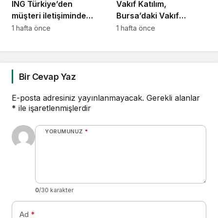
ING Türkiye’den
Vakıf Katılım,
müşteri iletişiminde
Bursa’daki Vakıf
yapay zekâ dönüşümü
Mirasını geleceğe
1 hafta önce
1 hafta önce
taşıyor
Bir Cevap Yaz
E-posta adresiniz yayınlanmayacak.
Gerekli alanlar
*
ile işaretlenmişlerdir
YORUMUNUZ
*
0
/30 karakter
Ad
*