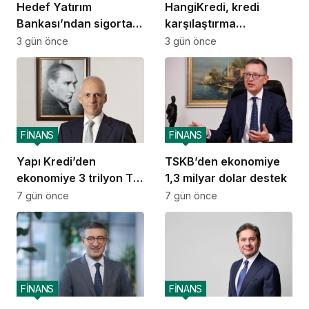
Hedef Yatırım
HangiKredi, kredi
Bankası’ndan sigorta
karşılaştırma
ve emeklilik alanında
deneyimini ChatGPT’ye
3 gün önce
3 gün önce
stratejik iş birliği
taşıdı
FİNANS
FİNANS
Yapı Kredi’den
TSKB’den ekonomiye
ekonomiye 3 trilyon TL
1,3 milyar dolar destek
destek
7 gün önce
7 gün önce
FİNANS
FİNANS