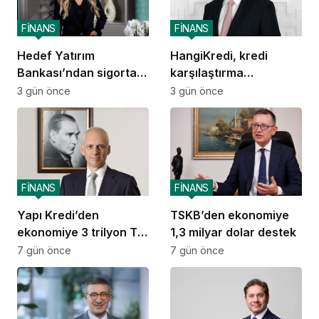
FİNANS
FİNANS
Hedef Yatırım
HangiKredi, kredi
Bankası’ndan sigorta
karşılaştırma
ve emeklilik alanında
deneyimini ChatGPT’ye
3 gün önce
3 gün önce
stratejik iş birliği
taşıdı
FİNANS
FİNANS
Yapı Kredi’den
TSKB’den ekonomiye
ekonomiye 3 trilyon TL
1,3 milyar dolar destek
destek
7 gün önce
7 gün önce