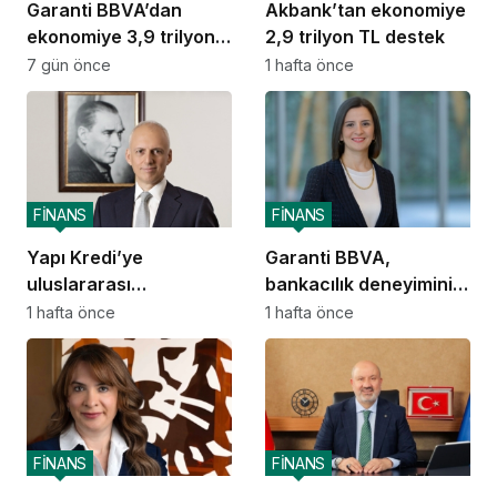
Garanti BBVA’dan
Akbank’tan ekonomiye
ekonomiye 3,9 trilyon
2,9 trilyon TL destek
TL destek
7 gün önce
1 hafta önce
FİNANS
FİNANS
Yapı Kredi’ye
Garanti BBVA,
uluslararası
bankacılık deneyimini
piyasalardan 414
ChatGPT’ye taşıdı
1 hafta önce
1 hafta önce
milyon dolarlık yeni
kaynak
FİNANS
FİNANS