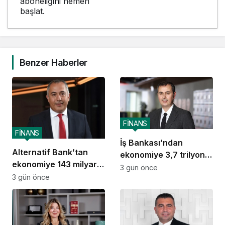
aboneliğini hemen
başlat.
Benzer Haberler
FİNANS
FİNANS
İş Bankası’ndan
Alternatif Bank’tan
ekonomiye 3,7 trilyon
ekonomiye 143 milyar
TL destek
3 gün önce
TL destek
3 gün önce