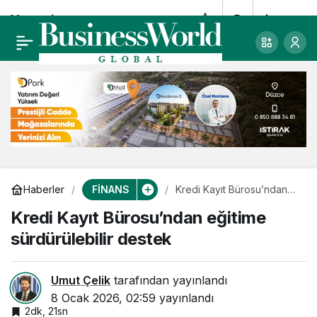
Yeme-içme
0
Paylaş
sektöründe sessiz
kârlılık krizi
FİNANS
Haberler
Kredi Kayıt Bürosu’ndan
eğitime sürdürülebilir
Kredi Kayıt Bürosu’ndan eğitime
destek
sürdürülebilir destek
Umut Çelik
tarafından yayınlandı
8 Ocak 2026, 02:59
yayınlandı
2dk, 21sn