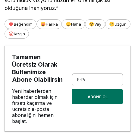
sorumluluk vizyonumuzun en önemli çıktısı
olduğuna inanıyoruz.”
Beğendim
Harika
Haha
Vay
Üzgün
Kızgın
Tamamen
Ücretsiz Olarak
Bültenimize
Abone Olabilirsin
Yeni haberlerden
haberdar olmak için
ABONE OL
fırsatı kaçırma ve
ücretsiz e-posta
aboneliğini hemen
başlat.