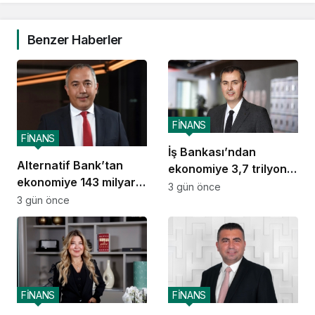
Benzer Haberler
FİNANS
FİNANS
İş Bankası’ndan
Alternatif Bank’tan
ekonomiye 3,7 trilyon
ekonomiye 143 milyar
TL destek
3 gün önce
TL destek
3 gün önce
FİNANS
FİNANS