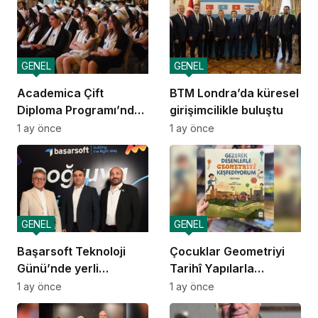
GENEL
GENEL
Academica Çift
BTM Londra’da küresel
Diploma Programı’nda
girişimcilikle buluştu
mezuniyet heyecanı
1 ay önce
1 ay önce
GENEL
GENEL
Başarsoft Teknoloji
Çocuklar Geometriyi
Günü’nde yerli
Tarihî Yapılarla
navigasyon
Öğreniyor
1 ay önce
1 ay önce