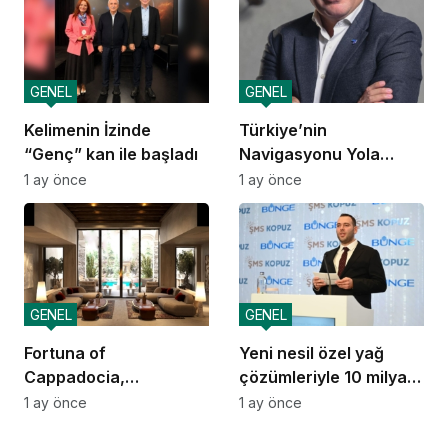
GENEL
GENEL
Kelimenin İzinde
Türkiye’nin
“Genç” kan ile başladı
Navigasyonu Yola
Çıkıyor
1 ay önce
1 ay önce
GENEL
GENEL
Fortuna of
Yeni nesil özel yağ
Cappadocia,
çözümleriyle 10 milyar
Autograph Collection
dolarlık ihracat vizyonu
1 ay önce
1 ay önce
Kapadokya’da Açılıyor