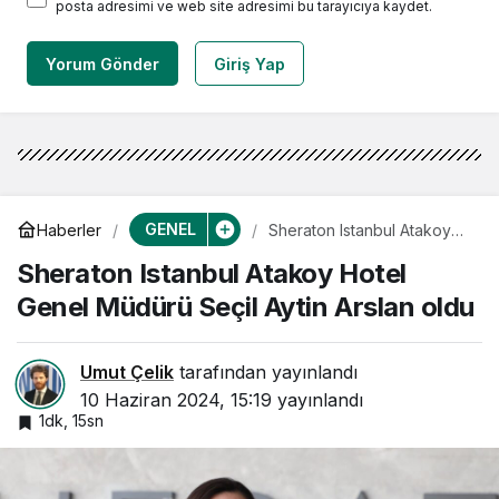
posta adresimi ve web site adresimi bu tarayıcıya kaydet.
Yorum Gönder
Giriş Yap
GENEL
Haberler
Sheraton Istanbul Atakoy
Hotel Genel Müdürü Seçil
Sheraton Istanbul Atakoy Hotel
Aytin Arslan oldu
Genel Müdürü Seçil Aytin Arslan oldu
Umut Çelik
tarafından yayınlandı
10 Haziran 2024, 15:19
yayınlandı
1dk, 15sn