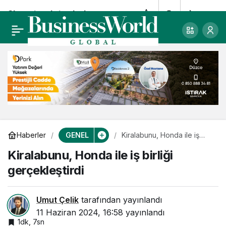
Sheraton Istanbul
0
Paylaş
Atakoy Hotel Genel
Müdürü Seçil Aytin
Arslan oldu
GENEL
Haberler
Kiralabunu, Honda ile iş
birliği gerçekleştirdi
Kiralabunu, Honda ile iş birliği
gerçekleştirdi
Umut Çelik
tarafından yayınlandı
11 Haziran 2024, 16:58
yayınlandı
1dk, 7sn