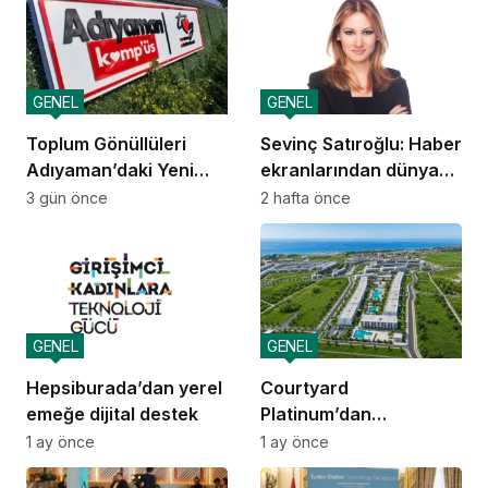
GENEL
GENEL
Toplum Gönüllüleri
Sevinç Satıroğlu: Haber
Adıyaman’daki Yeni
ekranlarından dünya
Kamp’üs’te yılda 2.000
sahnelerine taşınan
3 gün önce
2 hafta önce
gence ulaşacak
güven
GENEL
GENEL
Hepsiburada’dan yerel
Courtyard
emeğe dijital destek
Platinum’dan
yatırımcılara 10 yıllık
1 ay önce
1 ay önce
amortisman güvencesi