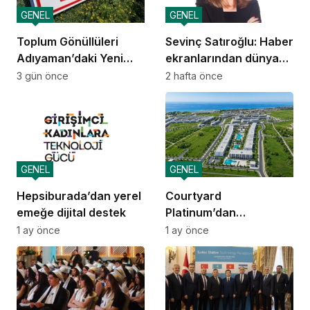
GENEL
GENEL
Toplum Gönüllüleri
Sevinç Satıroğlu: Haber
Adıyaman’daki Yeni
ekranlarından dünya
Kamp’üs’te yılda 2.000
sahnelerine taşınan
3 gün önce
2 hafta önce
gence ulaşacak
güven
GENEL
GENEL
Hepsiburada’dan yerel
Courtyard
emeğe dijital destek
Platinum’dan
yatırımcılara 10 yıllık
1 ay önce
1 ay önce
amortisman güvencesi