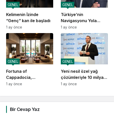
GENEL
GENEL
Kelimenin İzinde
Türkiye’nin
“Genç” kan ile başladı
Navigasyonu Yola
Çıkıyor
1 ay önce
1 ay önce
GENEL
GENEL
Fortuna of
Yeni nesil özel yağ
Cappadocia,
çözümleriyle 10 milyar
Autograph Collection
dolarlık ihracat vizyonu
1 ay önce
1 ay önce
Kapadokya’da Açılıyor
Bir Cevap Yaz