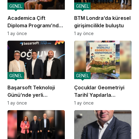
GENEL
GENEL
Academica Çift
BTM Londra’da küresel
Diploma Programı’nda
girişimcilikle buluştu
mezuniyet heyecanı
1 ay önce
1 ay önce
GENEL
GENEL
Başarsoft Teknoloji
Çocuklar Geometriyi
Günü’nde yerli
Tarihî Yapılarla
navigasyon
Öğreniyor
1 ay önce
1 ay önce