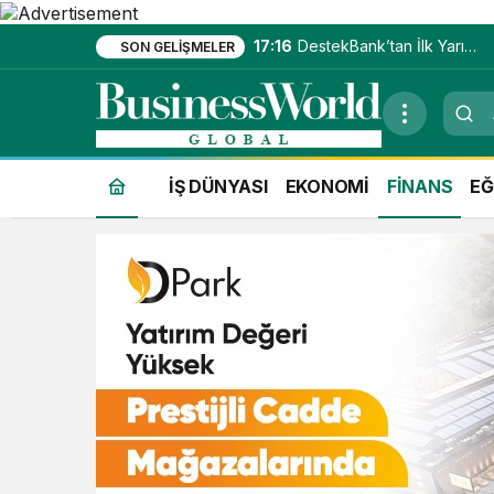
17:16
DestekBank’tan İlk Yarıda
SON GELIŞMELER
Güçlü Kâr Artışı
İŞ DÜNYASI
EKONOMİ
FİNANS
EĞ