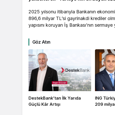
2025 yılsonu itibarıyla Bankanın ekonomiy
896,6 milyar TL’si gayrinakdi krediler o
yapısını koruyan İş Bankası’nın sermaye y
Göz Atın
DestekBank’tan İlk Yarıda
ING Türki
Güçlü Kâr Artışı
209 milya