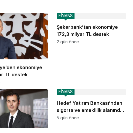
FİNANS
Şekerbank’tan ekonomiye
172,3 milyar TL destek
2 gün önce
iye’den ekonomiye
ar TL destek
e
FİNANS
Hedef Yatırım Bankası’ndan
sigorta ve emeklilik alanında
stratejik iş birliği
5 gün önce