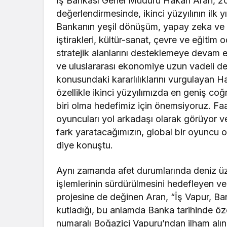
İş Bankası Genel Müdürü Hakan Aran, 2025
değerlendirmesinde, ikinci yüzyılının ilk y
Bankanın yeşil dönüşüm, yapay zeka ve giri
iştirakleri, kültür-sanat, çevre ve eğitim
stratejik alanlarını desteklemeye devam et
ve uluslararası ekonomiye uzun vadeli d
konusundaki kararlılıklarını vurgulayan H
özellikle ikinci yüzyılımızda en geniş c
biri olma hedefimiz için önemsiyoruz. Fa
oyuncuları yol arkadaşı olarak görüyor ve t
fark yaratacağımızın, global bir oyuncu o
diye konuştu.
Aynı zamanda afet durumlarında deniz üze
işlemlerinin sürdürülmesini hedefleyen ve
projesine de değinen Aran, “İş Vapur, Ba
kutladığı, bu anlamda Banka tarihinde öze
numaralı Boğaziçi Vapuru’ndan ilham alın