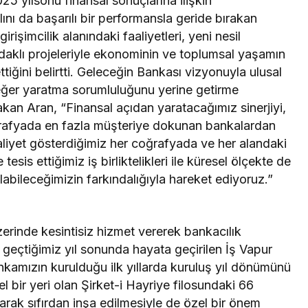
 yılsonu finansal sonuçlarına ilişkin
ılını da başarılı bir performansla geride bırakan
şimcilik alanındaki faaliyetleri, yeni nesil
 odaklı projeleriyle ekonominin ve toplumsal yaşamın
tiğini belirtti. Geleceğin Bankası vizyonuyla ulusal
eğer yaratma sorumluluğunu yerine getirme
akan Aran, “Finansal açıdan yaratacağımız sinerjiyi,
oğrafyada en fazla müşteriye dokunan bankalardan
aliyet gösterdiğimiz her coğrafyada ve her alandaki
esis ettiğimiz iş birliktelikleri ile küresel ölçekte de
labileceğimizin farkındalığıyla hareket ediyoruz.”
rinde kesintisiz hizmet vererek bankacılık
 geçtiğimiz yıl sonunda hayata geçirilen İş Vapur
nkamızın kurulduğu ilk yıllarda kuruluş yıl dönümünü
l bir yeri olan Şirket-i Hayriye filosundaki 66
arak sıfırdan inşa edilmesiyle de özel bir önem