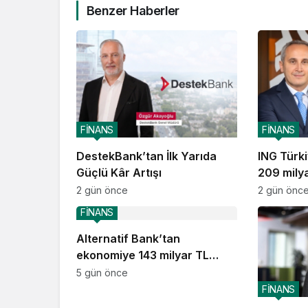
Benzer Haberler
FİNANS
FİNANS
DestekBank’tan İlk Yarıda
ING Türk
Güçlü Kâr Artışı
209 mily
2 gün önce
2 gün önc
FİNANS
Alternatif Bank’tan
ekonomiye 143 milyar TL
destek
5 gün önce
FİNANS