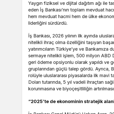
Yaygın fiziksel ve dijital dağıtım ağı ile 
eden İş Bankası’nın toplam mevduat hacmi
hem mevduat hacmi hem de ülke ekonomis
liderliğini sürdürdü.
İş Bankası, 2026 yılının ilk ayında ulusla
nitelikli ihraç olma özelliğini taşıyan başar
yatırımcıların Türkiye’ye ve Bankamıza d
sermaye nitelikli işlem, 500 milyon ABD Dol
geri ödeme opsiyonlu olarak yapıldı ve ge
gruplarından güçlü talep gördü. Ayrıca, 
rolüyle uluslararası piyasalarda ilk mavi 
Doları tutarında, 5 yıl vadeli ihraçtan sa
korunmasına ve biyoçeşitliliğin artırılma
“2025’te de ekonominin stratejik ala