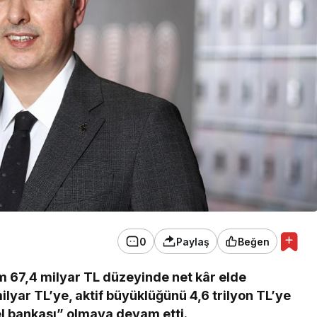
0
Paylaş
Beğen
am 67,4 milyar TL düzeyinde net kâr elde
yar TL’ye, aktif büyüklüğünü 4,6 trilyon TL’ye
el bankası” olmaya devam etti.