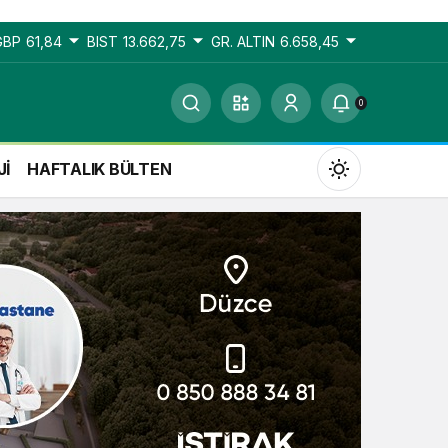
GBP
61,84
BIST
13.662,75
GR. ALTIN
6.658,45
0
Jİ
HAFTALIK BÜLTEN
Gündüz Modu
Gündüz modunu seçin.
Gece Modu
Gece modunu seçin.