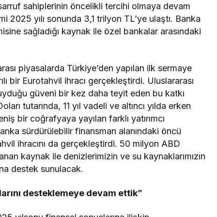
tasarruf sahiplerinin öncelikli tercihi olmaya devam
 2025 yılı sonunda 3,1 trilyon TL’ye ulaştı. Banka
ine sağladığı kaynak ile özel bankalar arasındaki
rarası piyasalarda Türkiye’den yapılan ilk sermaye
ılı bir Eurotahvil ihracı gerçekleştirdi. Uluslararası
uyduğu güveni bir kez daha teyit eden bu katkı
arı tutarında, 11 yıl vadeli ve altıncı yılda erken
niş bir coğrafyaya yayılan farklı yatırımcı
Banka sürdürülebilir finansman alanındaki öncü
tahvil ihracını da gerçekleştirdi. 50 milyon ABD
ğlanan kaynak ile denizlerimizin ve su kaynaklarımızın
sına destek sunulacak.
nlarını desteklemeye devam ettik”