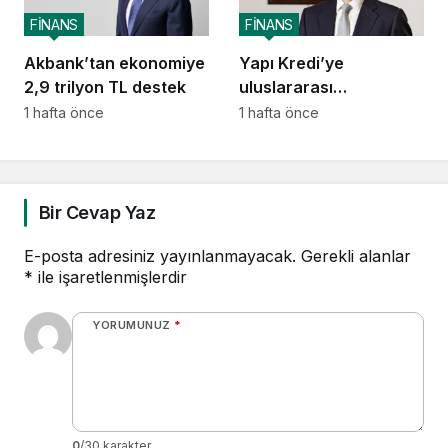
FİNANS
FİNANS
Akbank’tan ekonomiye
Yapı Kredi’ye
2,9 trilyon TL destek
uluslararası
piyasalardan 414
1 hafta önce
1 hafta önce
milyon dolarlık yeni
kaynak
Bir Cevap Yaz
E-posta adresiniz yayınlanmayacak.
Gerekli alanlar
*
ile işaretlenmişlerdir
YORUMUNUZ
*
0
/30 karakter