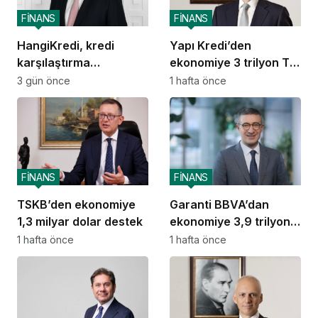
FİNANS
FİNANS
HangiKredi, kredi
Yapı Kredi’den
karşılaştırma
ekonomiye 3 trilyon TL
deneyimini ChatGPT’ye
destek
3 gün önce
1 hafta önce
taşıdı
FİNANS
FİNANS
TSKB’den ekonomiye
Garanti BBVA’dan
1,3 milyar dolar destek
ekonomiye 3,9 trilyon
TL destek
1 hafta önce
1 hafta önce