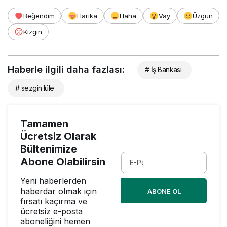
Beğendim
Harika
Haha
Vay
Üzgün
Kızgın
Haberle ilgili daha fazlası:
# İş Bankası
# sezgin lüle
Tamamen
Ücretsiz Olarak
Bültenimize
Abone Olabilirsin
Yeni haberlerden
haberdar olmak için
ABONE OL
fırsatı kaçırma ve
ücretsiz e-posta
aboneliğini hemen