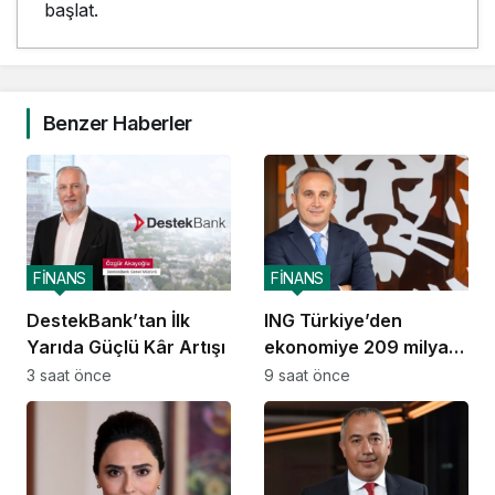
başlat.
Benzer Haberler
FİNANS
FİNANS
DestekBank’tan İlk
ING Türkiye’den
Yarıda Güçlü Kâr Artışı
ekonomiye 209 milyar
TL destek
3 saat önce
9 saat önce