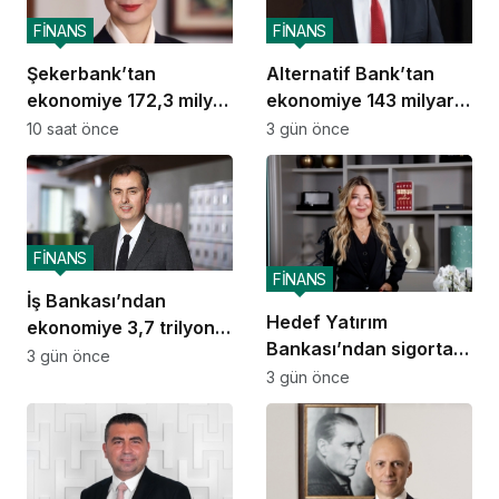
FİNANS
FİNANS
Şekerbank’tan
Alternatif Bank’tan
ekonomiye 172,3 milyar
ekonomiye 143 milyar
TL destek
TL destek
10 saat önce
3 gün önce
FİNANS
FİNANS
İş Bankası’ndan
Hedef Yatırım
ekonomiye 3,7 trilyon
Bankası’ndan sigorta
TL destek
3 gün önce
ve emeklilik alanında
3 gün önce
stratejik iş birliği