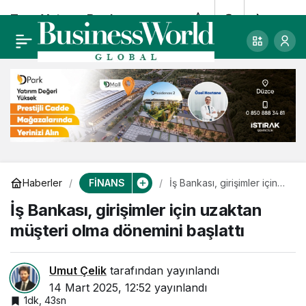
Tera Yatırım Bankası
0
Paylaş
Genel Müdürü Özgür
Altan oldu
FİNANS
Haberler
İş Bankası, girişimler için
uzaktan müşteri olma
İş Bankası, girişimler için uzaktan
dönemini başlattı
müşteri olma dönemini başlattı
Umut Çelik
tarafından yayınlandı
14 Mart 2025, 12:52
yayınlandı
1dk, 43sn