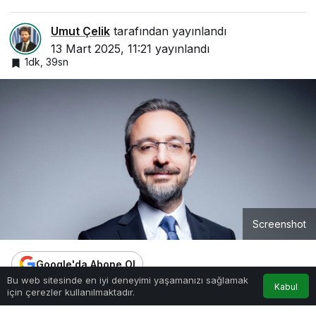
Umut Çelik
tarafından yayınlandı
13 Mart 2025, 11:21
yayınlandı
1dk, 39sn
Screenshot
Google'da Abone Ol
0
Bu web sitesinde en iyi deneyimi yaşamanızı sağlamak
Kabul
için çerezler kullanılmaktadır.
Anasayfa
Akış
Hesabım
Bildirimler
0
Paylaş
Beğen