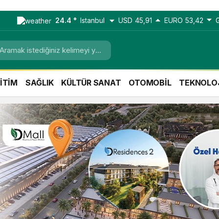
24.4 °
Istanbul
USD
45,91
EURO
53,42
İTİM
SAĞLIK
KÜLTÜR SANAT
OTOMOBİL
TEKNOLO