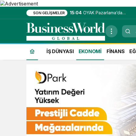
15:04
OYAK Pazarlama’da
SON GELIŞMELER
entegre hizmet
ekosistemi kuruluyor
İŞ DÜNYASI
EKONOMİ
FİNANS
EĞ