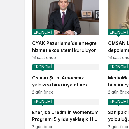
EKONOMİ
EKONOMİ
OYAK Pazarlama’da entegre
OMSAN Lo
hizmet ekosistemi kuruluyor
depolama
operasyo
16 saat önce
16 saat ön
EKONOMİ
EKONOMİ
Osman Şirin: Amacımız
MediaMar
yalnızca bina inşa etmek
büyümey
değil, yatırımcısına
2 gün önce
2 gün önc
kazandıracak yaşam alanları
EKONOMİ
EKONOMİ
üretmek
Enerjisa Üretim’in Womentum
Sanipak’
Programı 5 yılda yaklaşık 11
yolculuğ
bin genç kadına ulaştı
2 gün önce
2 gün önc