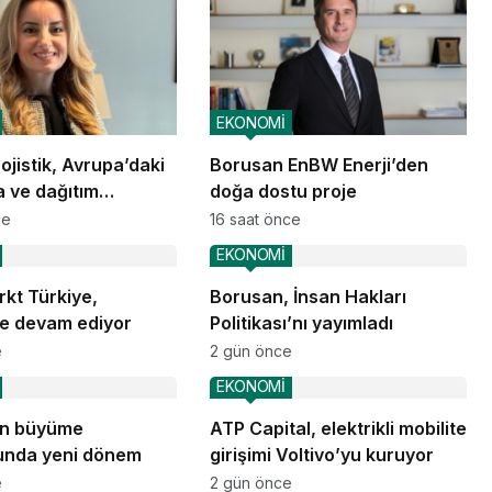
EKONOMİ
jistik, Avrupa’daki
Borusan EnBW Enerji’den
 ve dağıtım
doğa dostu proje
nlarına başladı
ce
16 saat önce
EKONOMİ
kt Türkiye,
Borusan, İnsan Hakları
e devam ediyor
Politikası’nı yayımladı
e
2 gün önce
EKONOMİ
ın büyüme
ATP Capital, elektrikli mobilite
unda yeni dönem
girişimi Voltivo’yu kuruyor
e
2 gün önce