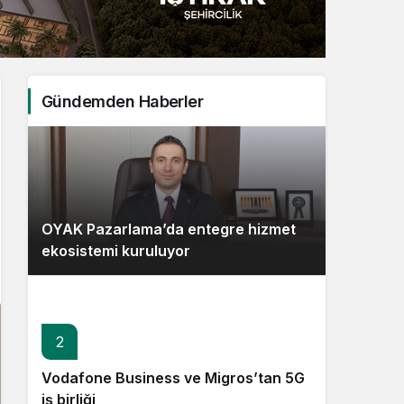
Sistem Modu
Sistem modunu seçin.
Gündemden Haberler
OYAK Pazarlama’da entegre hizmet
ekosistemi kuruluyor
2
Vodafone Business ve Migros’tan 5G
iş birliği