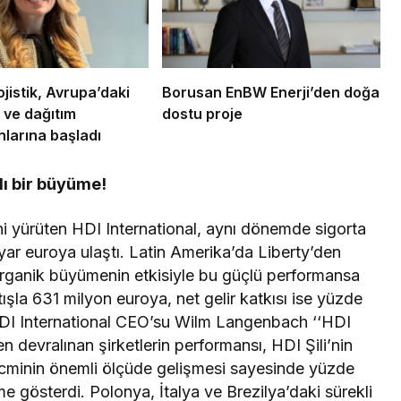
istik, Avrupa’daki
Borusan EnBW Enerji’den doğa
ve dağıtım
dostu proje
larına başladı
lı bir büyüme!
ini yürüten HDI International, aynı dönemde sigorta
ilyar euroya ulaştı. Latin Amerika’da Liberty’den
 organik büyümenin etkisiyle bu güçlü performansa
rtışla 631 milyon euroya, net gelir katkısı ise yüzde
HDI International CEO’su Wilm Langenbach ‘‘HDI
en devralınan şirketlerin performansı, HDI Şili’nin
hacminin önemli ölçüde gelişmesi sayesinde yüzde
e gösterdi. Polonya, İtalya ve Brezilya’daki sürekli