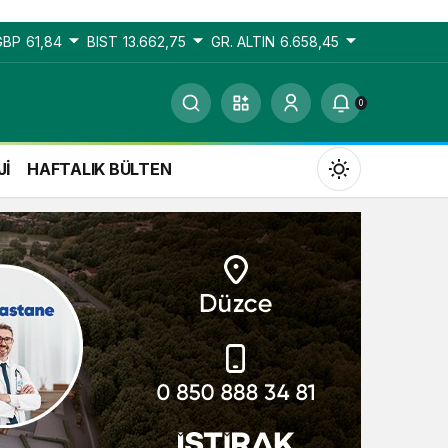
GBP
61,84
BIST
13.662,75
GR. ALTIN
6.658,45
0
Jİ
HAFTALIK BÜLTEN
Gündüz Modu
Gündüz modunu seçin.
Gece Modu
Gece modunu seçin.