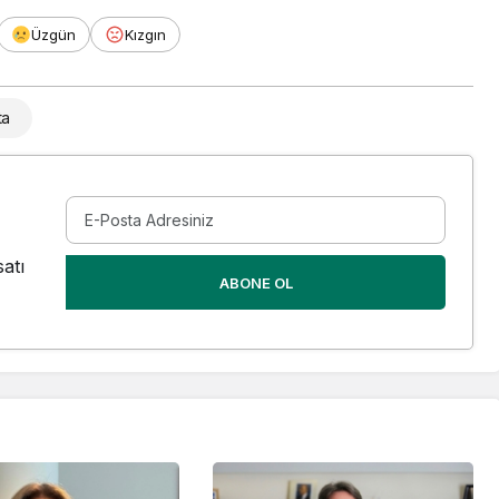
Üzgün
Kızgın
ta
atı
ABONE OL