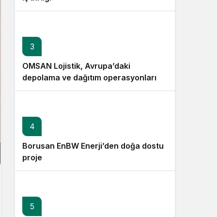
3
OMSAN Lojistik, Avrupa’daki
depolama ve dağıtım operasyonlarına
başladı
4
Borusan EnBW Enerji’den doğa dostu
proje
5
6