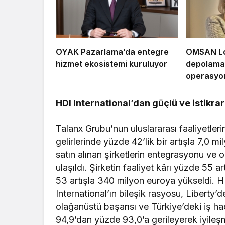
OYAK Pazarlama’da entegre
OMSAN Loj
hizmet ekosistemi kuruluyor
depolama 
operasyon
HDI International’dan güçlü ve istikrar
Talanx Grubu’nun uluslararası faaliyetler
gelirlerinde yüzde 42’lik bir artışla 7,0 m
satın alınan şirketlerin entegrasyonu ve
ulaşıldı. Şirketin faaliyet kârı yüzde 55 a
53 artışla 340 milyon euroya yükseldi. 
International’ın bileşik rasyosu, Liberty’d
olağanüstü başarısı ve Türkiye’deki iş 
94,9’dan yüzde 93,0’a gerileyerek iyileşm