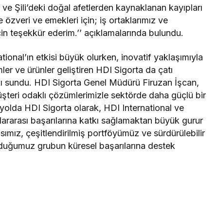
e Şili’deki doğal afetlerden kaynaklanan kayıpları
e özveri ve emekleri için; iş ortaklarımız ve
 için teşekkür ederim.’’ açıklamalarında bulundu.
ional’ın etkisi büyük olurken, inovatif yaklaşımıyla
er ve ürünler geliştiren HDI Sigorta da çatı
kı sundu. HDI Sigorta Genel Müdürü Firuzan İşcan,
müşteri odaklı çözümlerimizle sektörde daha güçlü bir
 yolda HDI Sigorta olarak, HDI International ve
slararası başarılarına katkı sağlamaktan büyük gurur
ımız, çeşitlendirilmiş portföyümüz ve sürdürülebilir
lduğumuz grubun küresel başarılarına destek