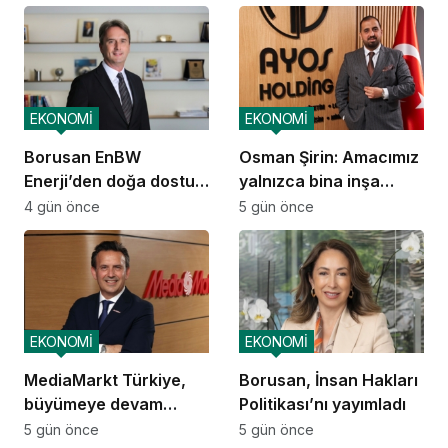
operasyonlarına
başladı
EKONOMİ
EKONOMİ
Borusan EnBW
Osman Şirin: Amacımız
Enerji’den doğa dostu
yalnızca bina inşa
proje
etmek değil,
4 gün önce
5 gün önce
yatırımcısına
kazandıracak yaşam
alanları üretmek
EKONOMİ
EKONOMİ
MediaMarkt Türkiye,
Borusan, İnsan Hakları
büyümeye devam
Politikası’nı yayımladı
ediyor
5 gün önce
5 gün önce