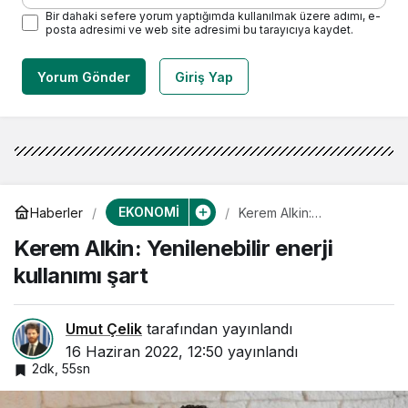
Bir dahaki sefere yorum yaptığımda kullanılmak üzere adımı, e-
posta adresimi ve web site adresimi bu tarayıcıya kaydet.
Yorum Gönder
Giriş Yap
EKONOMİ
Haberler
Kerem Alkin:
Yenilenebilir enerji
Kerem Alkin: Yenilenebilir enerji
kullanımı şart
kullanımı şart
Umut Çelik
tarafından yayınlandı
16 Haziran 2022, 12:50
yayınlandı
2dk, 55sn