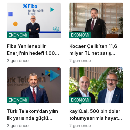
EKONOMİ
EKONOMİ
Fiba Yenilenebilir
Kocaer Çelik’ten 11,6
Enerji’nin hedefi 1.000
milyar TL net satış
MW
geliri
2 gün önce
2 gün önce
EKONOMİ
EKONOMİ
Türk Telekom’dan yılın
kayIQ.ai, 500 bin dolar
ilk yarısında güçlü
tohumyatırımla hayata
performans
geçti
2 gün önce
2 gün önce