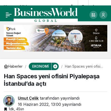
Kerem Alkin:
0
Paylaş
Yenilenebilir enerji
kullanımı şart
EKONOMİ
Haberler
Han Spaces yeni ofisini
Piyalepaşa İstanbul’da
Han Spaces yeni ofisini Piyalepaşa
açtı
İstanbul’da açtı
Umut Çelik
tarafından yayınlandı
16 Haziran 2022, 13:00
yayınlandı
1dk, 45sn