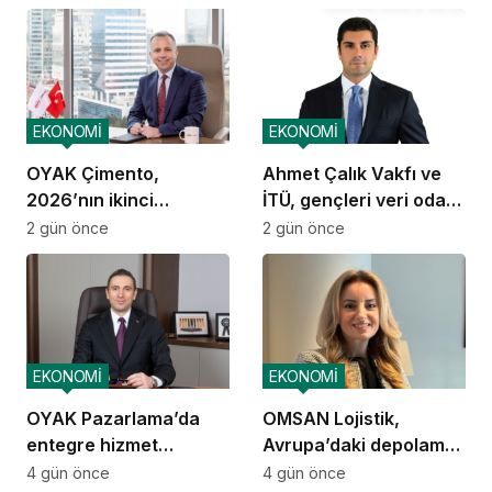
EKONOMİ
EKONOMİ
OYAK Çimento,
Ahmet Çalık Vakfı ve
2026’nın ikinci
İTÜ, gençleri veri odaklı
çeyreğinde olumlu
geleceğe hazırlıyor
2 gün önce
2 gün önce
performansını
sürdürdü
EKONOMİ
EKONOMİ
OYAK Pazarlama’da
OMSAN Lojistik,
entegre hizmet
Avrupa’daki depolama
ekosistemi kuruluyor
ve dağıtım
4 gün önce
4 gün önce