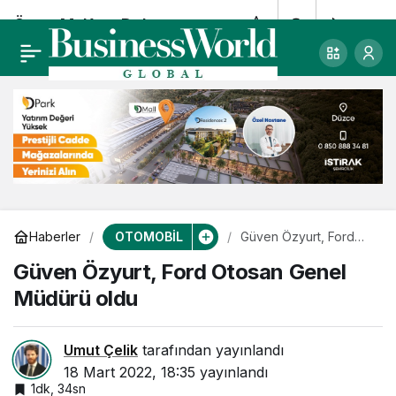
Ömer M. Koç: Daha iyi
0
Paylaş
bir geleceği
hazırlamak bizim
elimizde
OTOMOBİL
Haberler
Güven Özyurt, Ford
Otosan Genel Müdürü
Güven Özyurt, Ford Otosan Genel
oldu
Müdürü oldu
Umut Çelik
tarafından yayınlandı
18 Mart 2022, 18:35
yayınlandı
1dk, 34sn