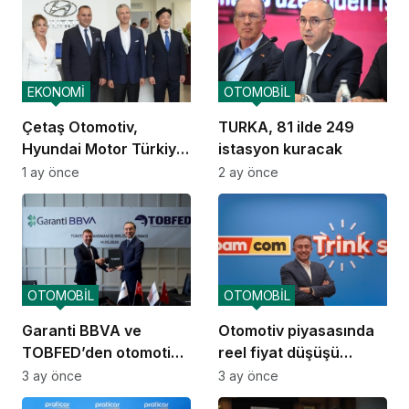
EKONOMİ
OTOMOBİL
Çetaş Otomotiv,
TURKA, 81 ilde 249
Hyundai Motor Türkiye
istasyon kuracak
ailesine katıldı
1 ay önce
2 ay önce
OTOMOBİL
OTOMOBİL
Garanti BBVA ve
Otomotiv piyasasında
TOBFED’den otomotiv
reel fiyat düşüşü
ekosisteminde güçlü iş
devam ediyor
3 ay önce
3 ay önce
birliği