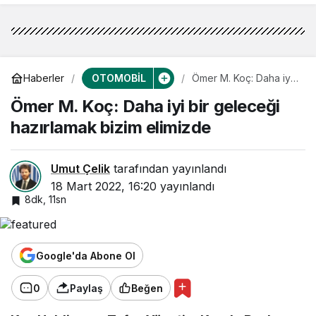
OTOMOBİL
Haberler
Ömer M. Koç: Daha iyi
bir geleceği
Ömer M. Koç: Daha iyi bir geleceği
hazırlamak bizim
elimizde
hazırlamak bizim elimizde
Umut Çelik
tarafından yayınlandı
18 Mart 2022, 16:20
yayınlandı
8dk, 11sn
Google'da Abone Ol
0
Paylaş
Beğen