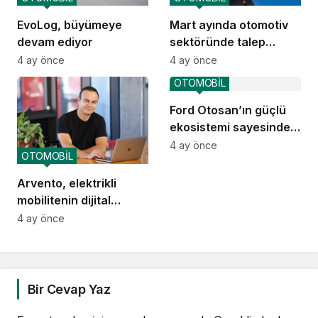
EvoLog, büyümeye
Mart ayında otomotiv
devam ediyor
sektöründe talep
yavaşladı
4 ay önce
4 ay önce
OTOMOBİL
Ford Otosan’ın güçlü
ekosistemi sayesinde
Türkiye ekonomisi
4 ay önce
OTOMOBİL
kazanıyor
Arvento, elektrikli
mobilitenin dijital
omurgası olacak
4 ay önce
Bir Cevap Yaz