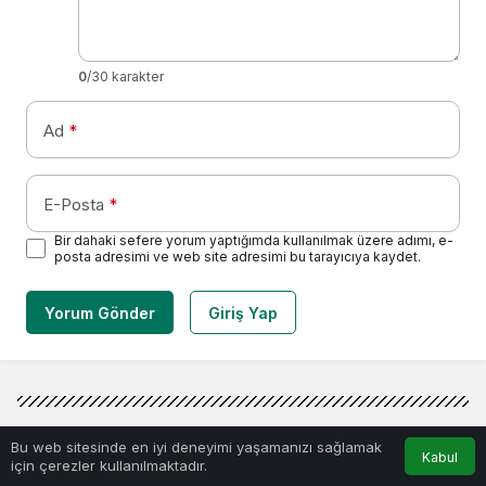
0
/30 karakter
Ad
*
E-Posta
*
Bir dahaki sefere yorum yaptığımda kullanılmak üzere adımı, e-
posta adresimi ve web site adresimi bu tarayıcıya kaydet.
Yorum Gönder
Giriş Yap
0
Bu web sitesinde en iyi deneyimi yaşamanızı sağlamak
Kabul
için çerezler kullanılmaktadır.
Anasayfa
Akış
Hesabım
Bildirimler