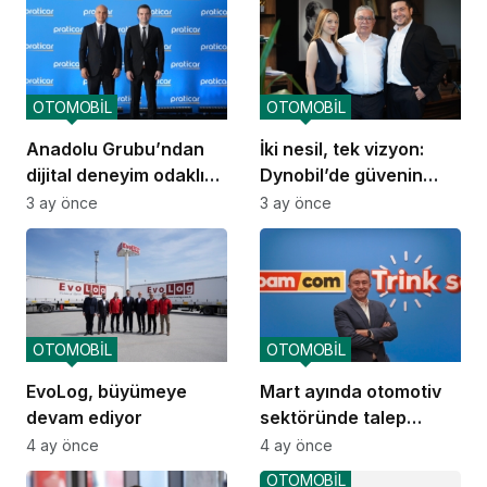
OTOMOBİL
OTOMOBİL
Anadolu Grubu’ndan
İki nesil, tek vizyon:
dijital deneyim odaklı
Dynobil’de güvenin
mobilite markası:
yolculuğu
3 ay önce
3 ay önce
Praticar
OTOMOBİL
OTOMOBİL
EvoLog, büyümeye
Mart ayında otomotiv
devam ediyor
sektöründe talep
yavaşladı
4 ay önce
4 ay önce
OTOMOBİL