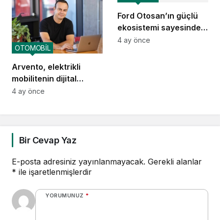
Ford Otosan’ın güçlü
ekosistemi sayesinde
Türkiye ekonomisi
4 ay önce
OTOMOBİL
kazanıyor
Arvento, elektrikli
mobilitenin dijital
omurgası olacak
4 ay önce
Bir Cevap Yaz
E-posta adresiniz yayınlanmayacak.
Gerekli alanlar
*
ile işaretlenmişlerdir
YORUMUNUZ
*