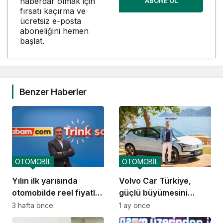
haberdar olmak için
ABONE OL
fırsatı kaçırma ve
ücretsiz e-posta
aboneliğini hemen
başlat.
Benzer Haberler
OTOMOBİL
OTOMOBİL
Yılın ilk yarısında
Volvo Car Türkiye,
otomobilde reel fiyatlar
güçlü büyümesini
düşüşte
sürdürüyor
3 hafta önce
1 ay önce