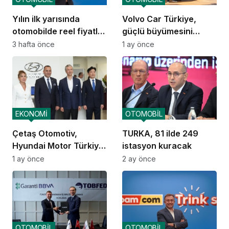
Yılın ilk yarısında
Volvo Car Türkiye,
otomobilde reel fiyatlar
güçlü büyümesini
düşüşte
sürdürüyor
3 hafta önce
1 ay önce
EKONOMİ
OTOMOBİL
Çetaş Otomotiv,
TURKA, 81 ilde 249
Hyundai Motor Türkiye
istasyon kuracak
ailesine katıldı
1 ay önce
2 ay önce
OTOMOBİL
OTOMOBİL