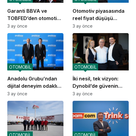
Garanti BBVA ve
Otomotiv piyasasında
TOBFED’den otomotiv
reel fiyat düşüşü
ekosisteminde güçlü iş
devam ediyor
3 ay önce
3 ay önce
birliği
OTOMOBİL
OTOMOBİL
Anadolu Grubu’ndan
İki nesil, tek vizyon:
dijital deneyim odaklı
Dynobil’de güvenin
mobilite markası:
yolculuğu
3 ay önce
3 ay önce
Praticar
OTOMOBİL
OTOMOBİL