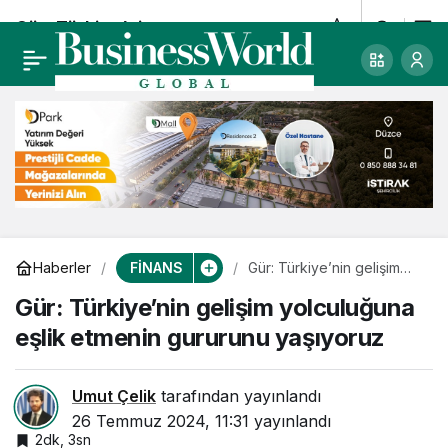
Gür: Türkiye’nin
0
gelişim yolculuğuna
eşlik etmenin
gururunu yaşıyoruz
FİNANS
Haberler
Gür: Türkiye’nin gelişim
yolculuğuna eşlik etmenin
Gür: Türkiye’nin gelişim yolculuğuna
gururunu yaşıyoruz
eşlik etmenin gururunu yaşıyoruz
Umut Çelik
tarafından yayınlandı
26 Temmuz 2024, 11:31
yayınlandı
2dk, 3sn