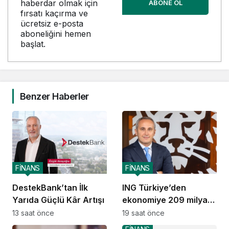
haberdar olmak için
ABONE OL
fırsatı kaçırma ve
ücretsiz e-posta
aboneliğini hemen
başlat.
Benzer Haberler
FİNANS
FİNANS
DestekBank’tan İlk
ING Türkiye’den
Yarıda Güçlü Kâr Artışı
ekonomiye 209 milyar
TL destek
13 saat önce
19 saat önce