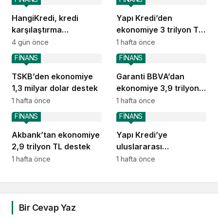
HangiKredi, kredi
Yapı Kredi’den
karşılaştırma
ekonomiye 3 trilyon TL
deneyimini ChatGPT’ye
destek
4 gün önce
1 hafta önce
taşıdı
FİNANS
FİNANS
TSKB’den ekonomiye
Garanti BBVA’dan
1,3 milyar dolar destek
ekonomiye 3,9 trilyon
TL destek
1 hafta önce
1 hafta önce
FİNANS
FİNANS
Akbank’tan ekonomiye
Yapı Kredi’ye
2,9 trilyon TL destek
uluslararası
piyasalardan 414
1 hafta önce
1 hafta önce
milyon dolarlık yeni
kaynak
Bir Cevap Yaz