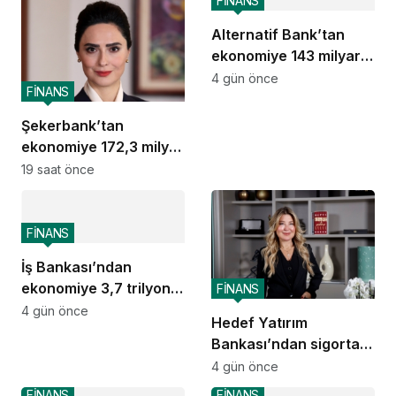
FİNANS
Alternatif Bank’tan
ekonomiye 143 milyar
TL destek
4 gün önce
FİNANS
Şekerbank’tan
ekonomiye 172,3 milyar
TL destek
19 saat önce
FİNANS
İş Bankası’ndan
ekonomiye 3,7 trilyon
FİNANS
TL destek
4 gün önce
Hedef Yatırım
Bankası’ndan sigorta
ve emeklilik alanında
4 gün önce
stratejik iş birliği
FİNANS
FİNANS