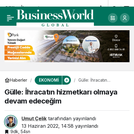
Gülle: İhracatın
0
hizmetkarı olmaya
devam edeceğim
EKONOMİ
Haberler
Gülle: İhracatın
hizmetkarı olmaya
Gülle: İhracatın hizmetkarı olmaya
devam edeceğim
devam edeceğim
Umut Çelik
tarafından yayınlandı
13 Haziran 2022, 14:58
yayınlandı
9dk, 54sn