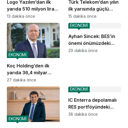
Logo Yazılım’dan ilk
Türk Telekom’dan yılın
yarıda 510 milyon lira
ilk yarısında güçlü
net kar
performans
13 dakika önce
15 dakika önce
EKONOMİ
Ayhan Sincek: BES’in
önemi önümüzdeki
dönemde daha da
29 dakika önce
EKONOMİ
artacak
Koç Holding’den ilk
yarıda 36,4 milyar
dolar konsolide gelir
27 dakika önce
EKONOMİ
IC Enterra depolamalı
RES portföyündeki
projelerin ÇED
38 dakika önce
EKONOMİ
süreçlerini tamamladı