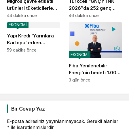
Migros çevre etiketli
Turkcell “GNÇYTNK
ürünleri tüketicilerle
2026″da 252 genç
buluşturuyor
işbaşı yaptı
44 dakika önce
46 dakika önce
EKONOMİ
Yapı Kredi ‘Yarınlara
Kartopu’ erken
çocukluk eğitimini
59 dakika önce
EKONOMİ
Türkiye genelinde
yaygınlaştırıyor
Fiba Yenilenebilir
Enerji’nin hedefi 1.000
MW
3 gün önce
Bir Cevap Yaz
E-posta adresiniz yayınlanmayacak.
Gerekli alanlar
*
ile işaretlenmişlerdir