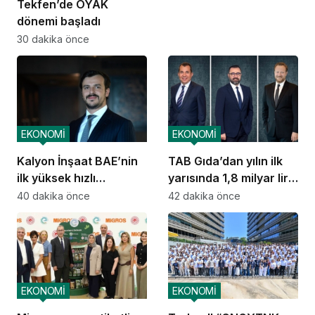
Tekfen’de OYAK
dönemi başladı
30 dakika önce
EKONOMİ
EKONOMİ
Kalyon İnşaat BAE’nin
TAB Gıda’dan yılın ilk
ilk yüksek hızlı
yarısında 1,8 milyar lira
demiryolu hattını inşa
net kar
40 dakika önce
42 dakika önce
ediyor
EKONOMİ
EKONOMİ