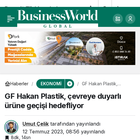
Baumit Türkiye, kolay
0
Paylaş
ve sürdürülebilir
çözümler sunuyor
EKONOMİ
Haberler
GF Hakan Plastik,
çevreye duyarlı ürüne
GF Hakan Plastik, çevreye duyarlı
geçişi hedefliyor
ürüne geçişi hedefliyor
Umut Çelik
tarafından yayınlandı
12 Temmuz 2023, 08:56
yayınlandı
8dk, 14sn