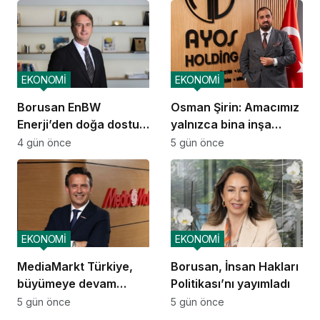
başladı
EKONOMİ
EKONOMİ
Borusan EnBW
Osman Şirin: Amacımız
Enerji’den doğa dostu
yalnızca bina inşa
proje
etmek değil,
4 gün önce
5 gün önce
yatırımcısına
kazandıracak yaşam
alanları üretmek
EKONOMİ
EKONOMİ
MediaMarkt Türkiye,
Borusan, İnsan Hakları
büyümeye devam
Politikası’nı yayımladı
ediyor
5 gün önce
5 gün önce