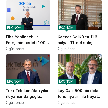
EKONOMİ
EKONOMİ
Fiba Yenilenebilir
Kocaer Çelik’ten 11,6
Enerji’nin hedefi 1.000
milyar TL net satış
MW
geliri
2 gün önce
2 gün önce
EKONOMİ
EKONOMİ
Türk Telekom’dan yılın
kayIQ.ai, 500 bin dolar
ilk yarısında güçlü
tohumyatırımla hayata
performans
geçti
2 gün önce
2 gün önce