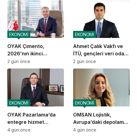
EKONOMİ
EKONOMİ
OYAK Çimento,
Ahmet Çalık Vakfı ve
2026’nın ikinci
İTÜ, gençleri veri odaklı
çeyreğinde olumlu
geleceğe hazırlıyor
2 gün önce
2 gün önce
performansını
sürdürdü
EKONOMİ
EKONOMİ
OYAK Pazarlama’da
OMSAN Lojistik,
entegre hizmet
Avrupa’daki depolama
ekosistemi kuruluyor
ve dağıtım
4 gün önce
4 gün önce
operasyonlarına