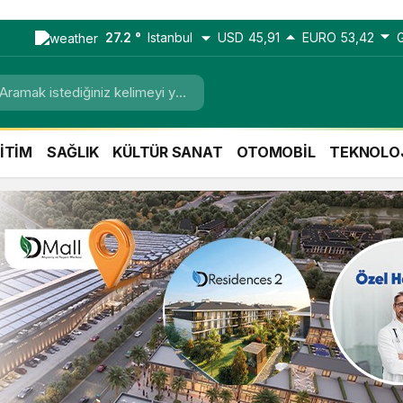
27.2 °
Istanbul
USD
45,91
EURO
53,42
İTİM
SAĞLIK
KÜLTÜR SANAT
OTOMOBİL
TEKNOLO