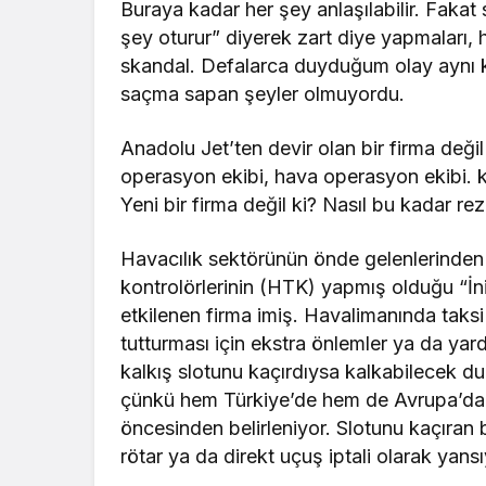
Buraya kadar her şey anlaşılabilir. Fakat
şey oturur” diyerek zart diye yapmaları, h
skandal. Defalarca duyduğum olay aynı kolt
saçma sapan şeyler olmuyordu.
Anadolu Jet’ten devir olan bir firma deği
operasyon ekibi, hava operasyon ekibi. kap
Yeni bir firma değil ki? Nasıl bu kadar re
Havacılık sektörünün önde gelenlerinden 
kontrolörlerinin (HTK) yapmış olduğu “İn
etkilenen firma imiş. Havalimanında taks
tutturması için ekstra önlemler ya da y
kalkış slotunu kaçırdıysa kalkabilecek 
çünkü hem Türkiye’de hem de Avrupa’da ‘t
öncesinden belirleniyor. Slotunu kaçıran
rötar ya da direkt uçuş iptali olarak yan