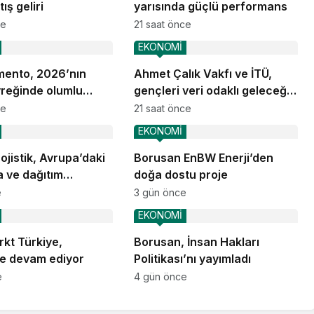
ış geliri
yarısında güçlü performans
ce
21 saat önce
EKONOMİ
ento, 2026’nın
Ahmet Çalık Vakfı ve İTÜ,
yreğinde olumlu
gençleri veri odaklı geleceğe
nsını sürdürdü
hazırlıyor
ce
21 saat önce
EKONOMİ
jistik, Avrupa’daki
Borusan EnBW Enerji’den
 ve dağıtım
doğa dostu proje
nlarına başladı
e
3 gün önce
EKONOMİ
kt Türkiye,
Borusan, İnsan Hakları
e devam ediyor
Politikası’nı yayımladı
e
4 gün önce