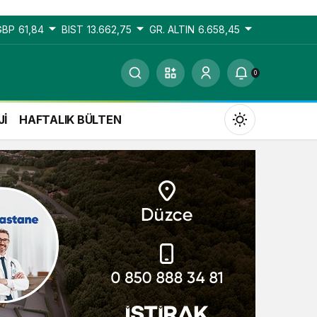
GBP
61,84
BIST
13.662,75
GR. ALTIN
6.658,45
0
Jİ
HAFTALIK BÜLTEN
Gündüz Modu
Gündüz modunu seçin.
Gece Modu
Gece modunu seçin.