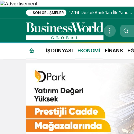
17:16
DestekBank’tan İlk Yarıda
SON GELIŞMELER
Güçlü Kâr Artışı
İŞ DÜNYASI
EKONOMİ
FİNANS
EĞ