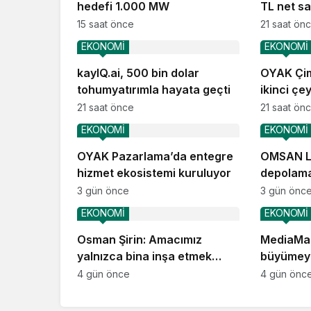
hedefi 1.000 MW
TL net sat
15 saat önce
21 saat ön
EKONOMİ
EKONOMİ
kayIQ.ai, 500 bin dolar
OYAK Çim
tohumyatırımla hayata geçti
ikinci çe
performa
21 saat önce
21 saat ön
EKONOMİ
EKONOMİ
OYAK Pazarlama’da entegre
OMSAN Lo
hizmet ekosistemi kuruluyor
depolama
operasyo
3 gün önce
3 gün önc
EKONOMİ
EKONOMİ
Osman Şirin: Amacımız
MediaMar
yalnızca bina inşa etmek
büyümey
değil, yatırımcısına
4 gün önce
4 gün önc
kazandıracak yaşam alanları
üretmek