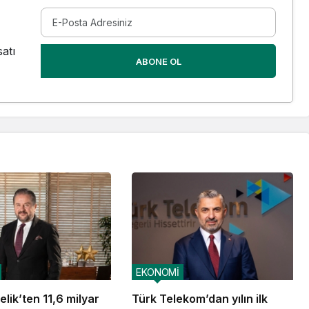
atı
ABONE OL
EKONOMİ
lik’ten 11,6 milyar
Türk Telekom’dan yılın ilk