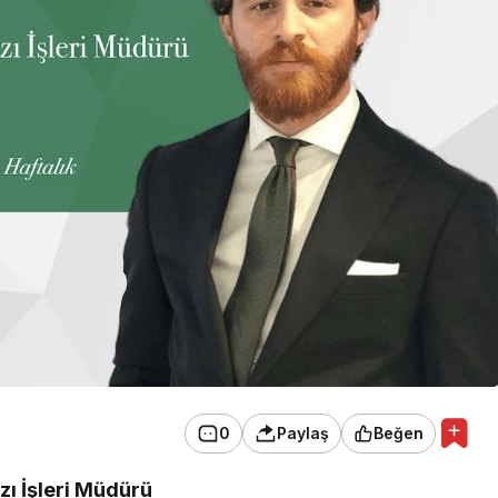
0
Paylaş
Beğen
zı İşleri Müdürü