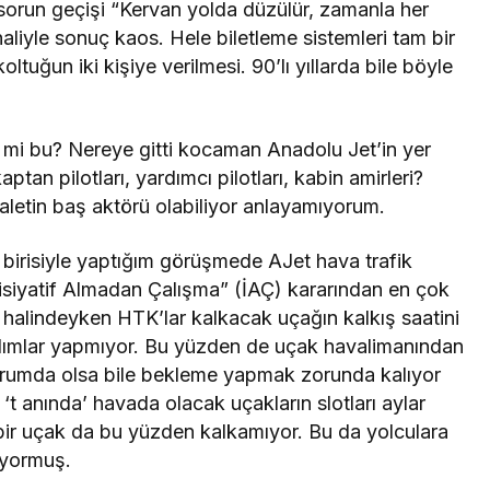
 sorun geçişi “Kervan yolda düzülür, zamanla her
aliyle sonuç kaos. Hele biletleme sistemleri tam bir
uğun iki kişiye verilmesi. 90’lı yıllarda bile böyle
l mi bu? Nereye gitti kocaman Anadolu Jet’in yer
tan pilotları, yardımcı pilotları, kabin amirleri?
zaletin baş aktörü olabiliyor anlayamıyorum.
birisiyle yaptığım görüşmede AJet hava trafik
isiyatif Almadan Çalışma” (İAÇ) kararından en çok
i halindeyken HTK’lar kalkacak uçağın kalkış saatini
ardımlar yapmıyor. Bu yüzden de uçak havalimanından
durumda olsa bile bekleme yapmak zorunda kalıyor
 anında’ havada olacak uçakların slotları aylar
 bir uçak da bu yüzden kalkamıyor. Bu da yolculara
sıyormuş.