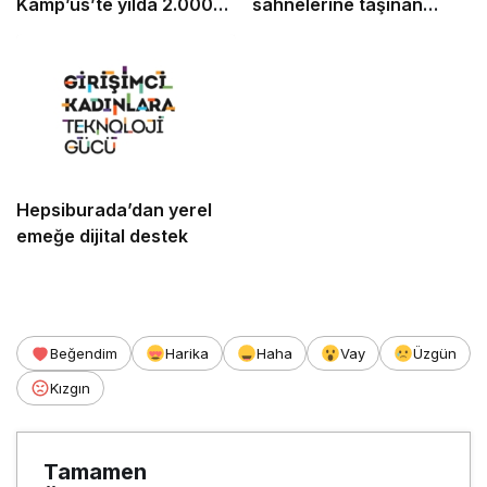
Kamp’üs’te yılda 2.000
sahnelerine taşınan
gence ulaşacak
güven
Hepsiburada’dan yerel
emeğe dijital destek
Beğendim
Harika
Haha
Vay
Üzgün
Kızgın
Tamamen