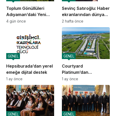
Toplum Gönüllüleri
Sevinç Satıroğlu: Haber
Adıyaman’daki Yeni
ekranlarından dünya
Kamp’üs’te yılda 2.000
sahnelerine taşınan
4 gün önce
2 hafta önce
gence ulaşacak
güven
GENEL
GENEL
Hepsiburada’dan yerel
Courtyard
emeğe dijital destek
Platinum’dan
yatırımcılara 10 yıllık
1 ay önce
1 ay önce
amortisman güvencesi
GENEL
GENEL