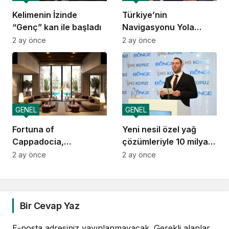
Kelimenin İzinde
Türkiye’nin
“Genç” kan ile başladı
Navigasyonu Yola
Çıkıyor
2 ay önce
2 ay önce
GENEL
GENEL
Fortuna of
Yeni nesil özel yağ
Cappadocia,
çözümleriyle 10 milyar
Autograph Collection
dolarlık ihracat vizyonu
2 ay önce
2 ay önce
Kapadokya’da Açılıyor
Bir Cevap Yaz
E-posta adresiniz yayınlanmayacak.
Gerekli alanlar