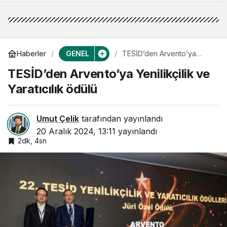
GENEL
Haberler
TESİD’den Arvento’ya
Yenilikçilik ve Yaratıcılık
TESİD’den Arvento’ya Yenilikçilik ve
ödülü
Yaratıcılık ödülü
Umut Çelik
tarafından yayınlandı
20 Aralık 2024, 13:11
yayınlandı
2dk, 4sn