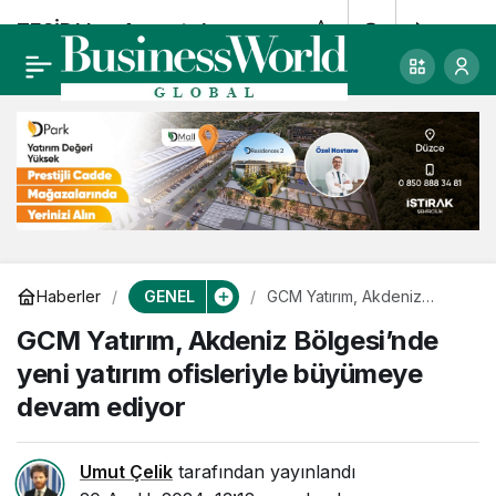
TESİD’den Arvento’ya
0
Paylaş
Yenilikçilik ve
Yaratıcılık ödülü
GENEL
Haberler
GCM Yatırım, Akdeniz
Bölgesi’nde yeni yatırım
GCM Yatırım, Akdeniz Bölgesi’nde
ofisleriyle büyümeye
devam ediyor
yeni yatırım ofisleriyle büyümeye
devam ediyor
Umut Çelik
tarafından yayınlandı