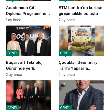
Academica Çift
BTM Londra’da küresel
Diploma Programı’nda
girişimcilikle buluştu
mezuniyet heyecanı
1 ay önce
2 ay önce
GENEL
GENEL
Başarsoft Teknoloji
Çocuklar Geometriyi
Günü’nde yerli
Tarihî Yapılarla
navigasyon
Öğreniyor
2 ay önce
2 ay önce
GENEL
GENEL