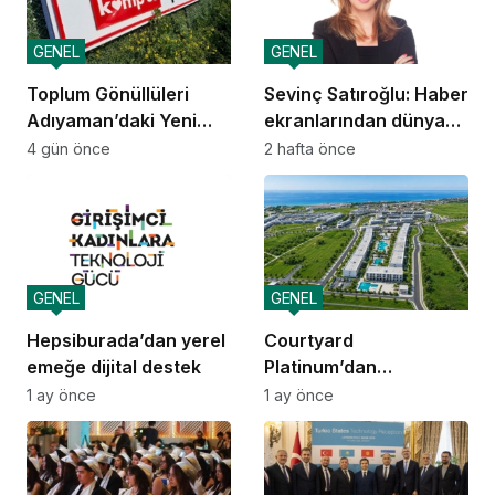
GENEL
GENEL
Toplum Gönüllüleri
Sevinç Satıroğlu: Haber
Adıyaman’daki Yeni
ekranlarından dünya
Kamp’üs’te yılda 2.000
sahnelerine taşınan
4 gün önce
2 hafta önce
gence ulaşacak
güven
GENEL
GENEL
Hepsiburada’dan yerel
Courtyard
emeğe dijital destek
Platinum’dan
yatırımcılara 10 yıllık
1 ay önce
1 ay önce
amortisman güvencesi