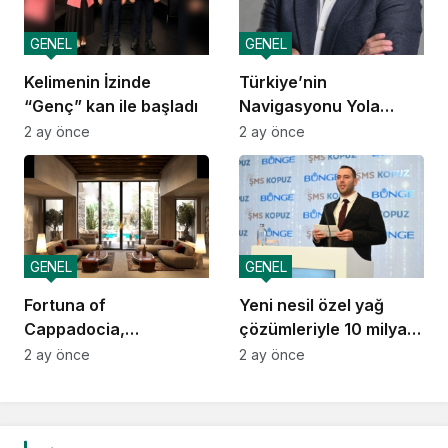
GENEL
GENEL
Kelimenin İzinde
Türkiye’nin
“Genç” kan ile başladı
Navigasyonu Yola
Çıkıyor
2 ay önce
2 ay önce
GENEL
GENEL
Fortuna of
Yeni nesil özel yağ
Cappadocia,
çözümleriyle 10 milyar
Autograph Collection
dolarlık ihracat vizyonu
2 ay önce
2 ay önce
Kapadokya’da Açılıyor