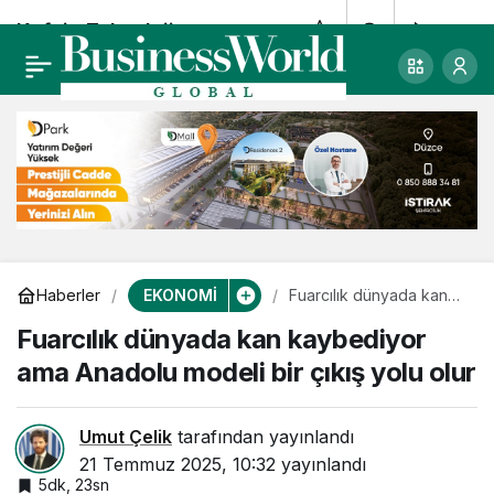
Kafein Teknoloji ve
0
Paylaş
Amazon Web
Services Arasında
Stratejik İş Ortaklığı
EKONOMİ
Haberler
Fuarcılık dünyada kan
kaybediyor ama
Fuarcılık dünyada kan kaybediyor
Anadolu modeli bir çıkış
yolu olur
ama Anadolu modeli bir çıkış yolu olur
Umut Çelik
tarafından yayınlandı
21 Temmuz 2025, 10:32
yayınlandı
5dk, 23sn