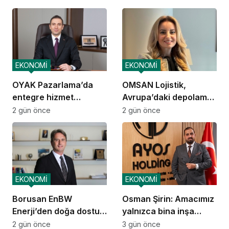
performansını
sürdürdü
EKONOMİ
EKONOMİ
OYAK Pazarlama’da
OMSAN Lojistik,
entegre hizmet
Avrupa’daki depolama
ekosistemi kuruluyor
ve dağıtım
2 gün önce
2 gün önce
operasyonlarına
başladı
EKONOMİ
EKONOMİ
Borusan EnBW
Osman Şirin: Amacımız
Enerji’den doğa dostu
yalnızca bina inşa
proje
etmek değil,
2 gün önce
3 gün önce