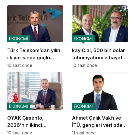
EKONOMİ
EKONOMİ
Türk Telekom’dan yılın
kayIQ.ai, 500 bin dolar
ilk yarısında güçlü
tohumyatırımla hayata
performans
geçti
10 saat önce
10 saat önce
EKONOMİ
EKONOMİ
OYAK Çimento,
Ahmet Çalık Vakfı ve
2026’nın ikinci
İTÜ, gençleri veri odaklı
çeyreğinde olumlu
geleceğe hazırlıyor
10 saat önce
11 saat önce