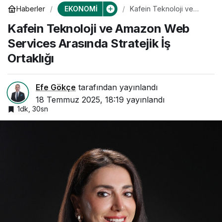
EKONOMİ
Haberler
Kafein Teknoloji ve
Amazon Web Services
Kafein Teknoloji ve Amazon Web
Arasında Stratejik İş
Ortaklığı
Services Arasında Stratejik İş
Ortaklığı
Efe Gökçe
tarafından yayınlandı
18 Temmuz 2025, 18:19
yayınlandı
1dk, 30sn