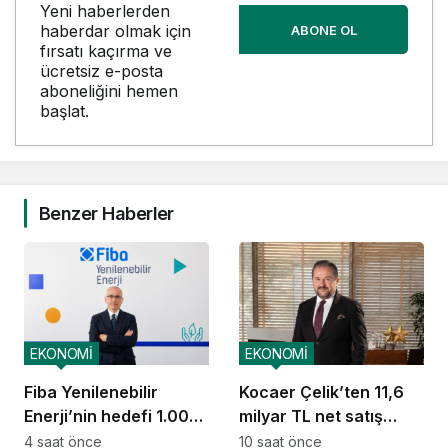
Yeni haberlerden
haberdar olmak için
ABONE OL
fırsatı kaçırma ve
ücretsiz e-posta
aboneliğini hemen
başlat.
Benzer Haberler
EKONOMİ
EKONOMİ
Fiba Yenilenebilir
Kocaer Çelik’ten 11,6
Enerji’nin hedefi 1.000
milyar TL net satış
MW
geliri
4 saat önce
10 saat önce