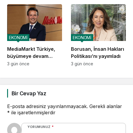
yatırımcısına
kazandıracak yaşam
alanları üretmek
EKONOMİ
EKONOMİ
MediaMarkt Türkiye,
Borusan, İnsan Hakları
büyümeye devam
Politikası’nı yayımladı
ediyor
3 gün önce
3 gün önce
Bir Cevap Yaz
E-posta adresiniz yayınlanmayacak.
Gerekli alanlar
*
ile işaretlenmişlerdir
YORUMUNUZ
*