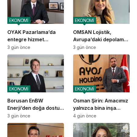
EKONOMİ
EKONOMİ
OYAK Pazarlama’da
OMSAN Lojistik,
entegre hizmet
Avrupa’daki depolama
ekosistemi kuruluyor
ve dağıtım
3 gün önce
3 gün önce
operasyonlarına
başladı
EKONOMİ
EKONOMİ
Borusan EnBW
Osman Şirin: Amacımız
Enerji’den doğa dostu
yalnızca bina inşa
proje
etmek değil,
3 gün önce
4 gün önce
yatırımcısına
kazandıracak yaşam