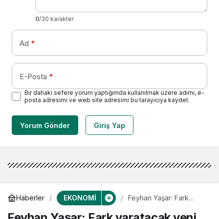
0
/30 karakter
Ad
*
E-Posta
*
Bir dahaki sefere yorum yaptığımda kullanılmak üzere adımı, e-
posta adresimi ve web site adresimi bu tarayıcıya kaydet.
Yorum Gönder
Giriş Yap
EKONOMİ
Haberler
Feyhan Yaşar: Fark
yaratacak yeni bir
Feyhan Yaşar: Fark yaratacak yeni
döneme adım atıyoruz