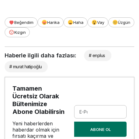
Beğendim
Harika
Haha
Vay
Üzgün
Kızgın
Haberle ilgili daha fazlası:
# enplus
# murat hatipoğlu
Tamamen
Ücretsiz Olarak
Bültenimize
Abone Olabilirsin
Yeni haberlerden
haberdar olmak için
ABONE OL
fırsatı kaçırma ve