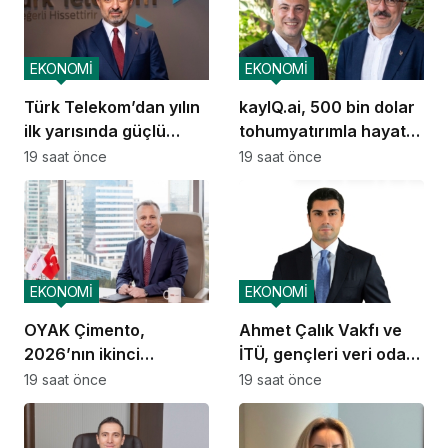
EKONOMİ
EKONOMİ
Türk Telekom’dan yılın
kayIQ.ai, 500 bin dolar
ilk yarısında güçlü
tohumyatırımla hayata
performans
geçti
19 saat önce
19 saat önce
EKONOMİ
EKONOMİ
OYAK Çimento,
Ahmet Çalık Vakfı ve
2026’nın ikinci
İTÜ, gençleri veri odaklı
çeyreğinde olumlu
geleceğe hazırlıyor
19 saat önce
19 saat önce
performansını
sürdürdü