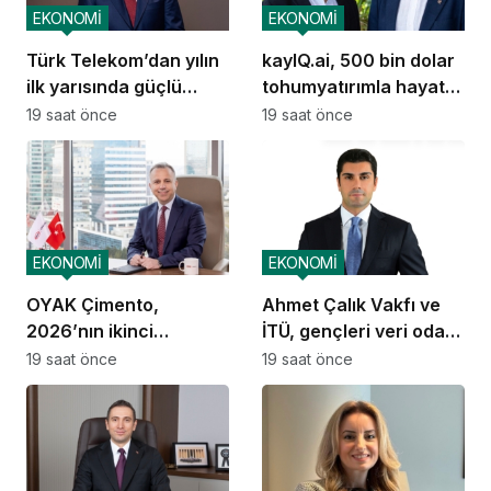
EKONOMİ
EKONOMİ
Türk Telekom’dan yılın
kayIQ.ai, 500 bin dolar
ilk yarısında güçlü
tohumyatırımla hayata
performans
geçti
19 saat önce
19 saat önce
EKONOMİ
EKONOMİ
OYAK Çimento,
Ahmet Çalık Vakfı ve
2026’nın ikinci
İTÜ, gençleri veri odaklı
çeyreğinde olumlu
geleceğe hazırlıyor
19 saat önce
19 saat önce
performansını
sürdürdü