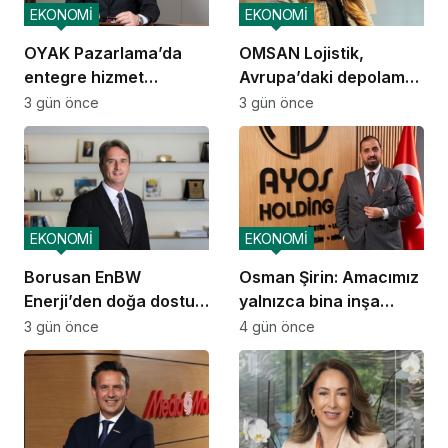
EKONOMİ
EKONOMİ
OYAK Pazarlama’da
OMSAN Lojistik,
entegre hizmet
Avrupa’daki depolama
ekosistemi kuruluyor
ve dağıtım
3 gün önce
3 gün önce
operasyonlarına
başladı
EKONOMİ
EKONOMİ
Borusan EnBW
Osman Şirin: Amacımız
Enerji’den doğa dostu
yalnızca bina inşa
proje
etmek değil,
3 gün önce
4 gün önce
yatırımcısına
kazandıracak yaşam
alanları üretmek