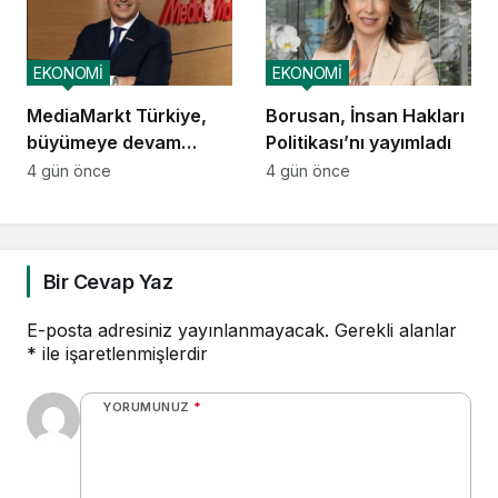
alanları üretmek
EKONOMİ
EKONOMİ
MediaMarkt Türkiye,
Borusan, İnsan Hakları
büyümeye devam
Politikası’nı yayımladı
ediyor
4 gün önce
4 gün önce
Bir Cevap Yaz
E-posta adresiniz yayınlanmayacak.
Gerekli alanlar
*
ile işaretlenmişlerdir
YORUMUNUZ
*