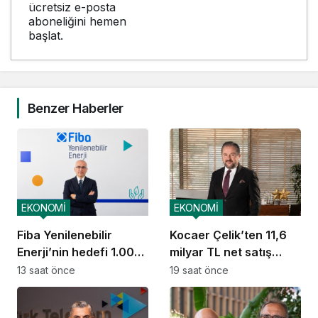
ücretsiz e-posta
aboneliğini hemen
başlat.
Benzer Haberler
EKONOMİ
EKONOMİ
Fiba Yenilenebilir
Kocaer Çelik’ten 11,6
Enerji’nin hedefi 1.000
milyar TL net satış
MW
geliri
13 saat önce
19 saat önce