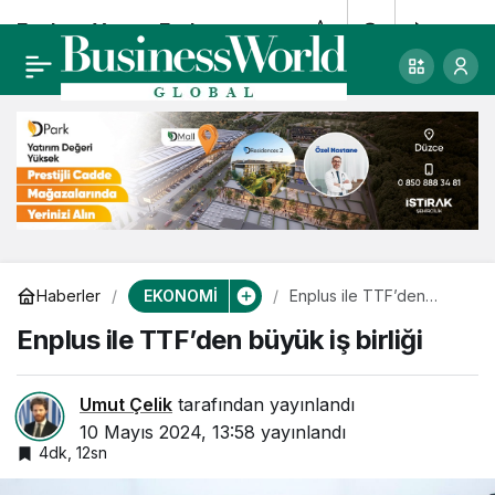
Feyhan Yaşar: Fark
0
Paylaş
yaratacak yeni bir
döneme adım
atıyoruz
EKONOMİ
Haberler
Enplus ile TTF’den
büyük iş birliği
Enplus ile TTF’den büyük iş birliği
Umut Çelik
tarafından yayınlandı
10 Mayıs 2024, 13:58
yayınlandı
4dk, 12sn