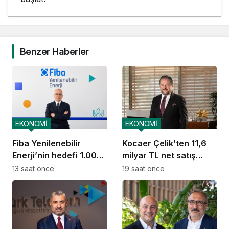
Benzer Haberler
EKONOMİ
EKONOMİ
Fiba Yenilenebilir
Kocaer Çelik’ten 11,6
Enerji’nin hedefi 1.000
milyar TL net satış
MW
geliri
13 saat önce
19 saat önce