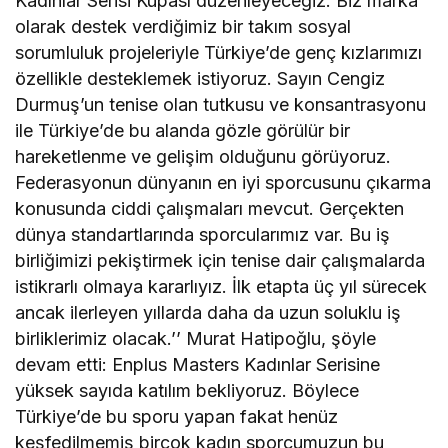
Kadınlar Serisi Kupası düzenleyeceğiz. Biz marka
olarak destek verdiğimiz bir takım sosyal
sorumluluk projeleriyle Türkiye’de genç kızlarımızı
özellikle desteklemek istiyoruz. Sayın Cengiz
Durmuş’un tenise olan tutkusu ve konsantrasyonu
ile Türkiye’de bu alanda gözle görülür bir
hareketlenme ve gelişim olduğunu görüyoruz.
Federasyonun dünyanın en iyi sporcusunu çıkarma
konusunda ciddi çalışmaları mevcut. Gerçekten
dünya standartlarında sporcularımız var. Bu iş
birliğimizi pekiştirmek için tenise dair çalışmalarda
istikrarlı olmaya kararlıyız. İlk etapta üç yıl sürecek
ancak ilerleyen yıllarda daha da uzun soluklu iş
birliklerimiz olacak.’’ Murat Hatipoğlu, şöyle
devam etti: Enplus Masters Kadınlar Serisine
yüksek sayıda katılım bekliyoruz. Böylece
Türkiye’de bu sporu yapan fakat henüz
keşfedilmemiş birçok kadın sporcumuzun bu