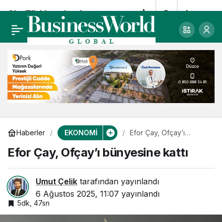
Çin-Türkiye demir
0
Paylaş
yolu hattının ilk yük
treni Türkiye’ye ulaştı
EKONOMİ
Haberler
Efor Çay, Ofçay’ı
bünyesine kattı
Efor Çay, Ofçay’ı bünyesine kattı
Umut Çelik
tarafından yayınlandı
6 Ağustos 2025, 11:07
yayınlandı
5dk, 47sn