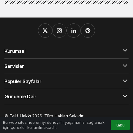
Kurumsal
Servisler
Popüler Sayfalar
Gündeme Dair
© Telif Hakkı 2026, Tüm Hakları Saklıdır.
0
Web Tasarım
Hatay Web Tasarım
Orhangazi Haber
Bu web sitesinde en iyi deneyimi yaşamanızı sağlamak
Kabul
için çerezler kullanılmaktadır.
Gaziantep Haber
Ekonomi Haberleri
Trafik Haberleri
Çelik
Anasayfa
Akış
Hesabım
Bildirimler