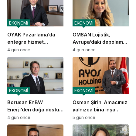
EKONOMİ
EKONOMİ
OYAK Pazarlama’da
OMSAN Lojistik,
entegre hizmet
Avrupa’daki depolama
ekosistemi kuruluyor
ve dağıtım
4 gün önce
4 gün önce
operasyonlarına
başladı
EKONOMİ
EKONOMİ
Borusan EnBW
Osman Şirin: Amacımız
Enerji’den doğa dostu
yalnızca bina inşa
proje
etmek değil,
4 gün önce
5 gün önce
yatırımcısına
kazandıracak yaşam