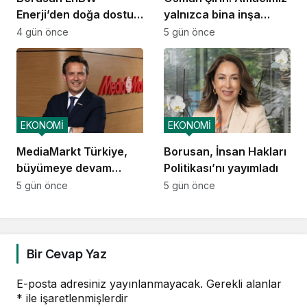
Enerji’den doğa dostu
yalnızca bina inşa
proje
etmek değil,
4 gün önce
5 gün önce
yatırımcısına
kazandıracak yaşam
alanları üretmek
EKONOMİ
EKONOMİ
MediaMarkt Türkiye,
Borusan, İnsan Hakları
büyümeye devam
Politikası’nı yayımladı
ediyor
5 gün önce
5 gün önce
Bir Cevap Yaz
E-posta adresiniz yayınlanmayacak.
Gerekli alanlar
*
ile işaretlenmişlerdir