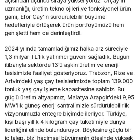
açısından üçüncü sıraya yükseliyoruz. Ofçay’ın
uzmanlığı, üretim teknolojileri ve fonksiyonel ürün
gamı, Efor Çay’ın sürdürülebilir büyüme
hedefleriyle örtüşerek ürün portföyümüzü hem
genişletti hem de derinleştirdi.
2024 yılında tamamladığımız halka arz süreciyle
1,3 milyar TL’lik yatırımcı güveni sağladık. Bugün
itibarıyla sektörde 13’ü aşkın üretim ve enerji
tesisimizle faaliyet gösteriyoruz. Trabzon, Rize ve
Artvin’deki yaş çay tesislerimizde toplam 139.000
tonluk yaş çay işleme kapasitesine sahibiz. Bu
güçlü üretim altyapımız, Malatya Arapgir’deki 9,95
MW’lık güneş enerji santralimizle sürdürülebilirlik
vizyonumuzla entegre biçimde ilerliyor. Türkiye,
kişi başı yıllık 4 kilogram çay tüketimiyle dünya
liderliğini elinde bulunduruyor. Böylesine güçlü bir
iç talep, bizi hacimsel büyümenin ötesinde yüksek