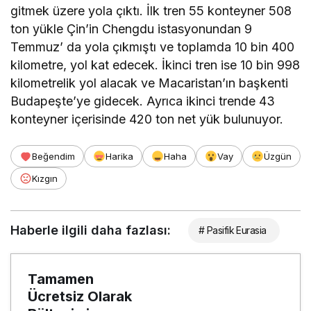
gitmek üzere yola çıktı. İlk tren 55 konteyner 508
ton yükle Çin’in Chengdu istasyonundan 9
Temmuz’ da yola çıkmıştı ve toplamda 10 bin 400
kilometre, yol kat edecek. İkinci tren ise 10 bin 998
kilometrelik yol alacak ve Macaristan’ın başkenti
Budapeşte’ye gidecek. Ayrıca ikinci trende 43
konteyner içerisinde 420 ton net yük bulunuyor.
Beğendim
Harika
Haha
Vay
Üzgün
Kızgın
Haberle ilgili daha fazlası:
# Pasifik Eurasia
Tamamen
Ücretsiz Olarak