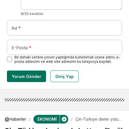
0
/30 karakter
Ad
*
E-Posta
*
Bir dahaki sefere yorum yaptığımda kullanılmak üzere adımı, e-
posta adresimi ve web site adresimi bu tarayıcıya kaydet.
Yorum Gönder
Giriş Yap
EKONOMİ
Haberler
Çin-Türkiye demir yolu
hattının ilk yük treni
Türkiye’ye ulaştı