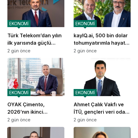
EKONOMİ
EKONOMİ
Türk Telekom’dan yılın
kayIQ.ai, 500 bin dolar
ilk yarısında güçlü
tohumyatırımla hayata
performans
geçti
2 gün önce
2 gün önce
EKONOMİ
EKONOMİ
OYAK Çimento,
Ahmet Çalık Vakfı ve
2026’nın ikinci
İTÜ, gençleri veri odaklı
çeyreğinde olumlu
geleceğe hazırlıyor
2 gün önce
2 gün önce
performansını
sürdürdü