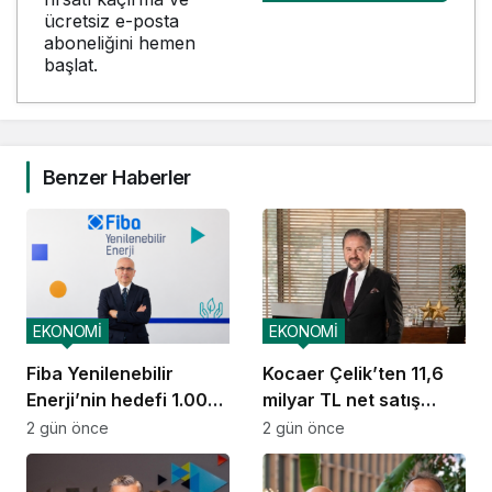
ücretsiz e-posta
aboneliğini hemen
başlat.
Benzer Haberler
EKONOMİ
EKONOMİ
Fiba Yenilenebilir
Kocaer Çelik’ten 11,6
Enerji’nin hedefi 1.000
milyar TL net satış
MW
geliri
2 gün önce
2 gün önce