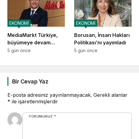
alanları üretmek
EKONOMİ
EKONOMİ
MediaMarkt Türkiye,
Borusan, İnsan Hakları
büyümeye devam
Politikası’nı yayımladı
ediyor
5 gün önce
5 gün önce
Bir Cevap Yaz
E-posta adresiniz yayınlanmayacak.
Gerekli alanlar
*
ile işaretlenmişlerdir
YORUMUNUZ
*