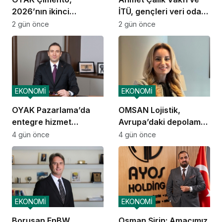
2026’nın ikinci
İTÜ, gençleri veri odaklı
çeyreğinde olumlu
geleceğe hazırlıyor
2 gün önce
2 gün önce
performansını
sürdürdü
EKONOMİ
EKONOMİ
OYAK Pazarlama’da
OMSAN Lojistik,
entegre hizmet
Avrupa’daki depolama
ekosistemi kuruluyor
ve dağıtım
4 gün önce
4 gün önce
operasyonlarına
başladı
EKONOMİ
EKONOMİ
Borusan EnBW
Osman Şirin: Amacımız