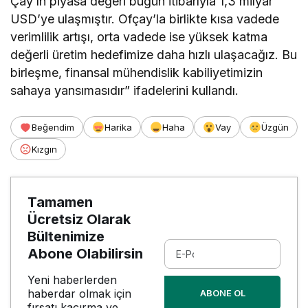
Çay’ın piyasa değeri bugün itibarıyla 1,3 milyar
USD’ye ulaşmıştır. Ofçay’la birlikte kısa vadede
verimlilik artışı, orta vadede ise yüksek katma
değerli üretim hedefimize daha hızlı ulaşacağız. Bu
birleşme, finansal mühendislik kabiliyetimizin
sahaya yansımasıdır” ifadelerini kullandı.
Beğendim
Harika
Haha
Vay
Üzgün
Kızgın
Tamamen
Ücretsiz Olarak
Bültenimize
Abone Olabilirsin
Yeni haberlerden
haberdar olmak için
ABONE OL
fırsatı kaçırma ve