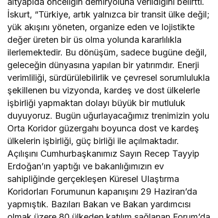
altyapıda önceliğin demiryoluna verildiğini belirtti.
İskurt, “Türkiye, artık yalnızca bir transit ülke değil;
yük akışını yöneten, organize eden ve lojistikte
değer üreten bir üs olma yolunda kararlılıkla
ilerlemektedir. Bu dönüşüm, sadece bugüne değil,
geleceğin dünyasına yapılan bir yatırımdır. Enerji
verimliliği, sürdürülebilirlik ve çevresel sorumlulukla
şekillenen bu vizyonda, kardeş ve dost ülkelerle
işbirliği yapmaktan dolayı büyük bir mutluluk
duyuyoruz. Bugün uğurlayacağımız trenimizin yolu
Orta Koridor güzergahı boyunca dost ve kardeş
ülkelerin işbirliği, güç birliği ile açılmaktadır.
Açılışını Cumhurbaşkanımız Sayın Recep Tayyip
Erdoğan’ın yaptığı ve bakanlığımızın ev
sahipliğinde gerçekleşen Küresel Ulaştırma
Koridorları Forumunun kapanışını 29 Haziran’da
yapmıştık. Bazıları Bakan ve Bakan yardımcısı
olmak üzere 80 ülkeden katılım sağlanan Forum’da