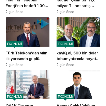
Fiba Yenilenebilir
Kocaer Çelik’ten 11,6
Enerji’nin hedefi 1.000
milyar TL net satış
MW
geliri
2 gün önce
2 gün önce
EKONOMİ
EKONOMİ
Türk Telekom’dan yılın
kayIQ.ai, 500 bin dolar
ilk yarısında güçlü
tohumyatırımla hayata
performans
geçti
2 gün önce
2 gün önce
EKONOMİ
EKONOMİ
OYAK Çimento,
Ahmet Çalık Vakfı ve