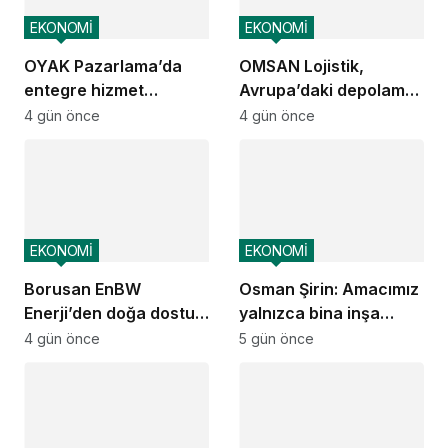
EKONOMİ
EKONOMİ
OYAK Pazarlama’da
OMSAN Lojistik,
entegre hizmet
Avrupa’daki depolama
ekosistemi kuruluyor
ve dağıtım
4 gün önce
4 gün önce
operasyonlarına
başladı
EKONOMİ
EKONOMİ
Borusan EnBW
Osman Şirin: Amacımız
Enerji’den doğa dostu
yalnızca bina inşa
proje
etmek değil,
4 gün önce
5 gün önce
yatırımcısına
kazandıracak yaşam
alanları üretmek