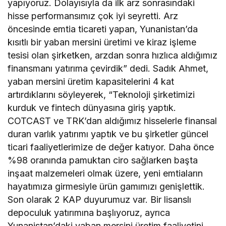
yapıyoruz. Dolayısıyla da ilk arz sonrasındaki
hisse performansımız çok iyi seyretti. Arz
öncesinde emtia ticareti yapan, Yunanistan’da
kısıtlı bir yaban mersini üretimi ve kiraz işleme
tesisi olan şirketken, arzdan sonra hızlıca aldığımız
finansmanı yatırıma çevirdik” dedi. Sadık Ahmet,
yaban mersini üretim kapasitelerini 4 kat
artırdıklarını söyleyerek, “Teknoloji şirketimizi
kurduk ve fintech dünyasına giriş yaptık.
COTCAST ve TRK’dan aldığımız hisselerle finansal
duran varlık yatırımı yaptık ve bu şirketler güncel
ticari faaliyetlerimize de değer katıyor. Daha önce
%98 oranında pamuktan ciro sağlarken başta
inşaat malzemeleri olmak üzere, yeni emtiaların
hayatımıza girmesiyle ürün gamımızı genişlettik.
Son olarak 2 KAP duyurumuz var. Bir lisanslı
depoculuk yatırımına başlıyoruz, ayrıca
Yunanistan’daki yaban mersini üretim faaliyetini