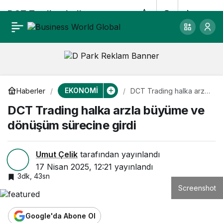
DCT Trading halka
0
Paylaş
arzla büyüme ve
dönüşüm sürecine
EKONOMİ
Haberler
DCT Trading halka arzla
girdi
büyüme ve dönüşüm
DCT Trading halka arzla büyüme ve
sürecine girdi
dönüşüm sürecine girdi
Umut Çelik
tarafından yayınlandı
17 Nisan 2025, 12:21
yayınlandı
3dk, 43sn
Screenshot
Google'da Abone Ol