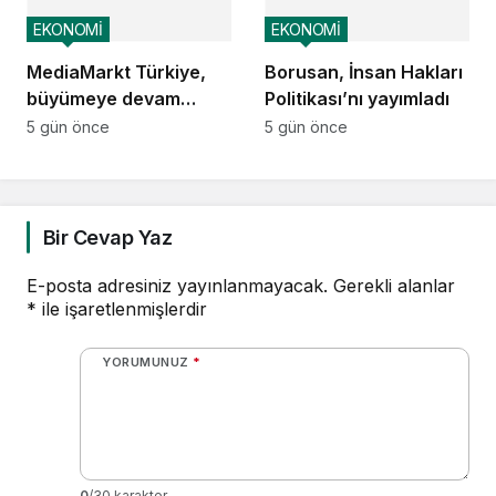
EKONOMİ
EKONOMİ
MediaMarkt Türkiye,
Borusan, İnsan Hakları
büyümeye devam
Politikası’nı yayımladı
ediyor
5 gün önce
5 gün önce
Bir Cevap Yaz
E-posta adresiniz yayınlanmayacak.
Gerekli alanlar
*
ile işaretlenmişlerdir
YORUMUNUZ
*
0
/30 karakter