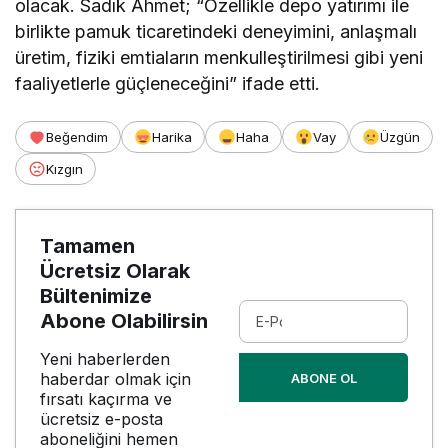
olacak. Sadık Ahmet; “Özellikle depo yatırımı ile
birlikte pamuk ticaretindeki deneyimini, anlaşmalı
üretim, fiziki emtiaların menkulleştirilmesi gibi yeni
faaliyetlerle güçleneceğini” ifade etti.
Beğendim
Harika
Haha
Vay
Üzgün
Kızgın
Tamamen
Ücretsiz Olarak
Bültenimize
Abone Olabilirsin
Yeni haberlerden
haberdar olmak için
ABONE OL
fırsatı kaçırma ve
ücretsiz e-posta
aboneliğini hemen