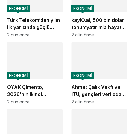
EKONOMİ
EKONOMİ
Türk Telekom’dan yılın
kayIQ.ai, 500 bin dolar
ilk yarısında güçlü
tohumyatırımla hayata
performans
geçti
2 gün önce
2 gün önce
EKONOMİ
EKONOMİ
OYAK Çimento,
Ahmet Çalık Vakfı ve
2026’nın ikinci
İTÜ, gençleri veri odaklı
çeyreğinde olumlu
geleceğe hazırlıyor
2 gün önce
2 gün önce
performansını
sürdürdü