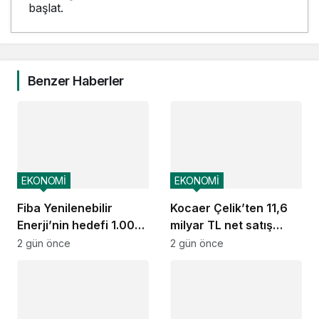
başlat.
Benzer Haberler
EKONOMİ
EKONOMİ
Fiba Yenilenebilir
Kocaer Çelik’ten 11,6
Enerji’nin hedefi 1.000
milyar TL net satış
MW
geliri
2 gün önce
2 gün önce