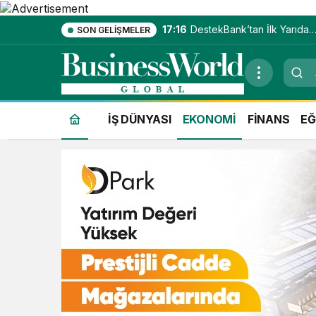
17:16
DestekBank’tan İlk Yarıda
SON GELIŞMELER
Güçlü Kâr Artışı
İŞ DÜNYASI
EKONOMİ
FİNANS
EĞ