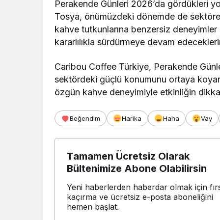
Perakende Günleri 2026’da gördükleri yo
Tosya, önümüzdeki dönemde de sektörel e
kahve tutkunlarına benzersiz deneyimler
kararlılıkla sürdürmeye devam edeceklerini
Caribou Coffee Türkiye, Perakende Günler
sektördeki güçlü konumunu ortaya koyark
özgün kahve deneyimiyle etkinliğin dikkat
Beğendim
Harika
Haha
Vay
Tamamen Ücretsiz Olarak
Bültenimize Abone Olabilirsin
Yeni haberlerden haberdar olmak için fırs
kaçırma ve ücretsiz e-posta aboneliğini
hemen başlat.