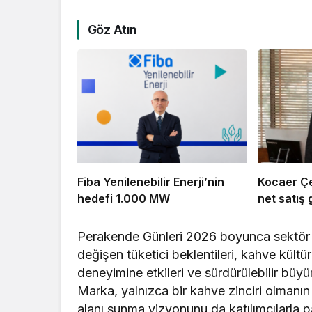
Göz Atın
Fiba Yenilenebilir Enerji’nin
Kocaer Çel
hedefi 1.000 MW
net satış g
Perakende Günleri 2026 boyunca sektör p
değişen tüketici beklentileri, kahve kült
deneyimine etkileri ve sürdürülebilir büyü
Marka, yalnızca bir kahve zinciri olmanın
alanı sunma vizyonunu da katılımcılarla p