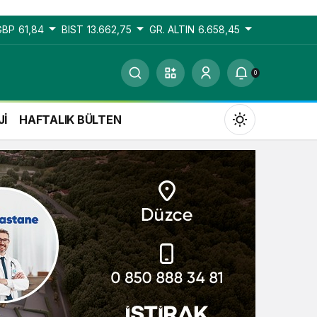
GBP
61,84
BIST
13.662,75
GR. ALTIN
6.658,45
0
Jİ
HAFTALIK BÜLTEN
Gündüz Modu
Gündüz modunu seçin.
Gece Modu
Gece modunu seçin.