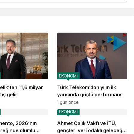
EKONOMİ
lik’ten 11,6 milyar
Türk Telekom’dan yılın ilk
ış geliri
yarısında güçlü performans
1 gün önce
EKONOMİ
ento, 2026’nın
Ahmet Çalık Vakfı ve İTÜ,
yreğinde olumlu
gençleri veri odaklı geleceğe