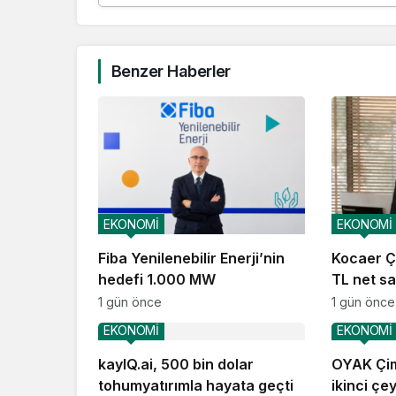
Benzer Haberler
EKONOMİ
EKONOMİ
Fiba Yenilenebilir Enerji’nin
Kocaer Çe
hedefi 1.000 MW
TL net sat
1 gün önce
1 gün önce
EKONOMİ
EKONOMİ
kayIQ.ai, 500 bin dolar
OYAK Çim
tohumyatırımla hayata geçti
ikinci çe