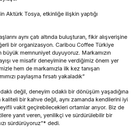
 Aktürk Tosya, etkinliğe ilişkin yaptığı
arını aynı çatı altında buluşturan, fikir alışverişine
eğerli bir organizasyon. Caribou Coffee Türkiye
tan büyük memnuniyet duyuyoruz. Markamızın
layışı ve misafir deneyimine verdiğimiz önem yer
mizle hem de markamızla ilk kez tanışan
ımımızı paylaşma fırsatı yakaladık”
daklı değil, deneyim odaklı bir dönüşüm yaşadığına
 kaliteli bir kahve değil, aynı zamanda kendilerini iyi
yifli vakit geçirebilecekleri ortamlar arıyor. Biz de
ere yanıt veren, yenilikçi ve sürdürülebilir bir
ızı sürdürüyoruz”* dedi.