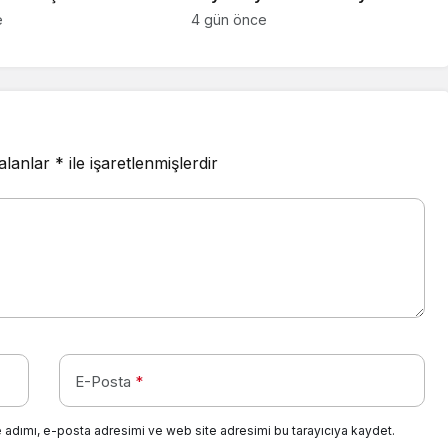
tırımcısına
e
4 gün önce
acak yaşam alanları
 alanlar
*
ile işaretlenmişlerdir
E-Posta
*
 adımı, e-posta adresimi ve web site adresimi bu tarayıcıya kaydet.