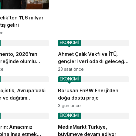
lik’ten 11,6 milyar
ış geliri
ce
EKONOMİ
ento, 2026’nın
Ahmet Çalık Vakfı ve İTÜ,
yreğinde olumlu
gençleri veri odaklı geleceğe
nsını sürdürdü
hazırlıyor
ce
23 saat önce
EKONOMİ
jistik, Avrupa’daki
Borusan EnBW Enerji’den
 ve dağıtım
doğa dostu proje
nlarına başladı
e
3 gün önce
EKONOMİ
rin: Amacımız
MediaMarkt Türkiye,
bina inşa etmek
büyümeye devam ediyor