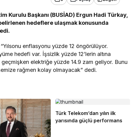
etim Kurulu Başkanı (BUSİAD) Ergun Hadi Türkay,
 belirlenen hedeflere ulaşmak konusunda
edi.
“Yılsonu enflasyonu yüzde 12 öngörülüyor.
üme hedefi var. İşsizlik yüzde 12’lerin altına
r geçmişken elektriğe yüzde 14.9 zam geliyor. Bunu
tememize rağmen kolay olmayacak” dedi.
Türk Telekom’dan yılın ilk
yarısında güçlü performans