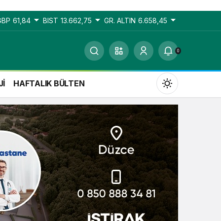
GBP
61,84
BIST
13.662,75
GR. ALTIN
6.658,45
0
Jİ
HAFTALIK BÜLTEN
Gündüz Modu
Gündüz modunu seçin.
Gece Modu
Gece modunu seçin.