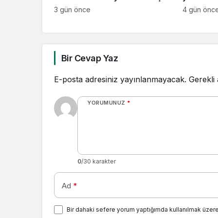
değil, ya
3 gün önce
4 gün önc
kazandır
üretmek
Bir Cevap Yaz
E-posta adresiniz yayınlanmayacak.
Gerekli
YORUMUNUZ
*
0
/30 karakter
Ad
*
Bir dahaki sefere yorum yaptığımda kullanılmak üzere