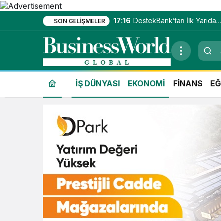
17:16
DestekBank’tan İlk Yarıda
SON GELIŞMELER
Güçlü Kâr Artışı
İŞ DÜNYASI
EKONOMİ
FİNANS
EĞ