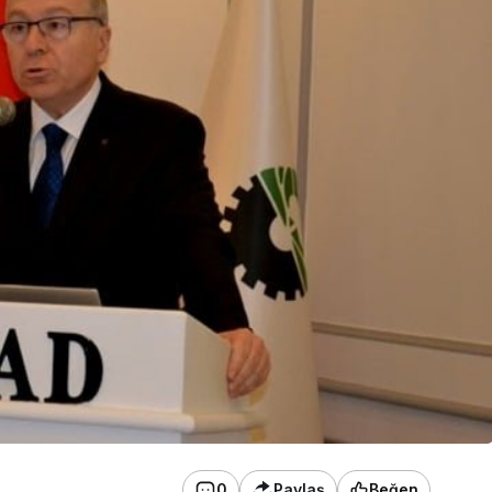
0
Paylaş
Beğen