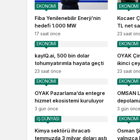
EKONOMİ
EKONOMİ
Fiba Yenilenebilir Enerji’nin
Kocaer Çe
hedefi 1.000 MW
TL net sat
17 saat önce
23 saat ön
EKONOMİ
EKONOMİ
kayIQ.ai, 500 bin dolar
OYAK Çim
tohumyatırımla hayata geçti
ikinci çe
performa
23 saat önce
23 saat ön
EKONOMİ
EKONOMİ
OYAK Pazarlama’da entegre
OMSAN Lo
hizmet ekosistemi kuruluyor
depolama
operasyo
3 gün önce
3 gün önc
İŞ DÜNYASI
EKONOMİ
Kimya sektörü ihracatı
Osman Şi
temmuzda 3 milyar doları aştı
yalnızca 