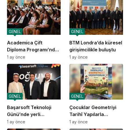
GENEL
GENEL
Academica Çift
BTM Londra’da küresel
Diploma Programı’nda
girişimcilikle buluştu
mezuniyet heyecanı
1 ay önce
1 ay önce
GENEL
GENEL
Başarsoft Teknoloji
Çocuklar Geometriyi
Günü’nde yerli
Tarihî Yapılarla
navigasyon
Öğreniyor
1 ay önce
1 ay önce