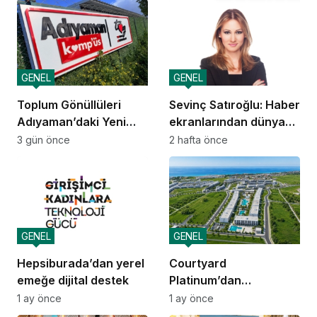
GENEL
GENEL
Toplum Gönüllüleri
Sevinç Satıroğlu: Haber
Adıyaman’daki Yeni
ekranlarından dünya
Kamp’üs’te yılda 2.000
sahnelerine taşınan
3 gün önce
2 hafta önce
gence ulaşacak
güven
GENEL
GENEL
Hepsiburada’dan yerel
Courtyard
emeğe dijital destek
Platinum’dan
yatırımcılara 10 yıllık
1 ay önce
1 ay önce
amortisman güvencesi