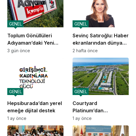
GENEL
GENEL
Toplum Gönüllüleri
Sevinç Satıroğlu: Haber
Adıyaman’daki Yeni
ekranlarından dünya
Kamp’üs’te yılda 2.000
sahnelerine taşınan
3 gün önce
2 hafta önce
gence ulaşacak
güven
GENEL
GENEL
Hepsiburada’dan yerel
Courtyard
emeğe dijital destek
Platinum’dan
yatırımcılara 10 yıllık
1 ay önce
1 ay önce
amortisman güvencesi