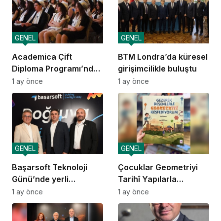
GENEL
GENEL
Academica Çift
BTM Londra’da küresel
Diploma Programı’nda
girişimcilikle buluştu
mezuniyet heyecanı
1 ay önce
1 ay önce
GENEL
GENEL
Başarsoft Teknoloji
Çocuklar Geometriyi
Günü’nde yerli
Tarihî Yapılarla
navigasyon
Öğreniyor
1 ay önce
1 ay önce