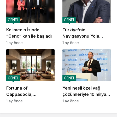
GENEL
GENEL
Kelimenin İzinde
Türkiye’nin
“Genç” kan ile başladı
Navigasyonu Yola
Çıkıyor
1 ay önce
1 ay önce
GENEL
GENEL
Fortuna of
Yeni nesil özel yağ
Cappadocia,
çözümleriyle 10 milyar
Autograph Collection
dolarlık ihracat vizyonu
1 ay önce
1 ay önce
Kapadokya’da Açılıyor