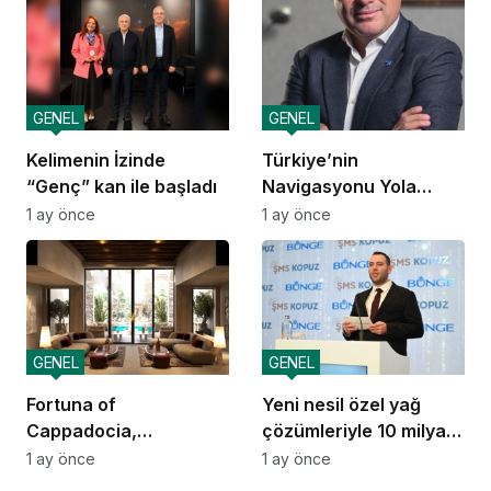
GENEL
GENEL
Kelimenin İzinde
Türkiye’nin
“Genç” kan ile başladı
Navigasyonu Yola
Çıkıyor
1 ay önce
1 ay önce
GENEL
GENEL
Fortuna of
Yeni nesil özel yağ
Cappadocia,
çözümleriyle 10 milyar
Autograph Collection
dolarlık ihracat vizyonu
1 ay önce
1 ay önce
Kapadokya’da Açılıyor