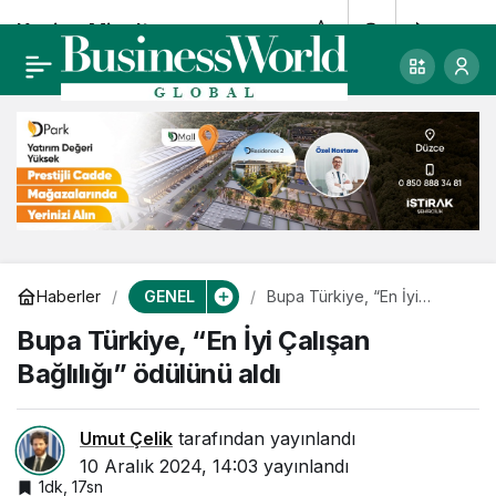
Konica Minolta
0
Paylaş
Türkiye, Kepler Night
Nurse’u uluslararası
pazara sunuyor
GENEL
Haberler
Bupa Türkiye, “En İyi
Çalışan Bağlılığı” ödülünü
Bupa Türkiye, “En İyi Çalışan
aldı
Bağlılığı” ödülünü aldı
Umut Çelik
tarafından yayınlandı
10 Aralık 2024, 14:03
yayınlandı
1dk, 17sn