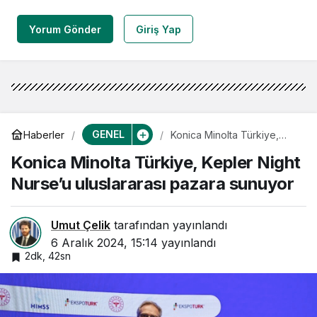
Yorum Gönder
Giriş Yap
GENEL
Haberler
Konica Minolta Türkiye,
Kepler Night Nurse’u
Konica Minolta Türkiye, Kepler Night
uluslararası pazara sunuyor
Nurse’u uluslararası pazara sunuyor
Umut Çelik
tarafından yayınlandı
6 Aralık 2024, 15:14
yayınlandı
2dk, 42sn