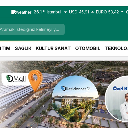
26.1 °
Istanbul
USD
45,91
EURO
53,42
İTİM
SAĞLIK
KÜLTÜR SANAT
OTOMOBİL
TEKNOLO