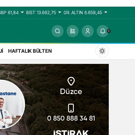
GBP
61,84
BIST
13.662,75
GR. ALTIN
6.658,45
0
Jİ
HAFTALIK BÜLTEN
Gündüz Modu
Gündüz modunu seçin.
Gece Modu
Gece modunu seçin.