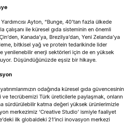
aye
ardımcısı Ayton, “Bunge, 40’tan fazla ülkede
a çalışanı ile küresel gıda sisteminin en önemli
 Çin’den, Kanada’ya, Brezilya’dan, Yeni Zelanda’ya
eme, bitkisel yağ ve protein tedarikinde lider
yenilenebilir enerji sektörleri için de en yüksek
unuyor. Düşündüğünüzde eşsiz bir hikaye.
asyon
yatırımlarımızın odağında küresel gıda güvencesinin
 ve tecrübemizi Türk üreticilerle paylaşmak, onların
a sürdürülebilir katma değeri yüksek ürünlerimizle
on merkezimiz ‘Creative Studio’ ismiyle faaliyet
deki ilk globaldeki 21’inci inovasyon merkezi