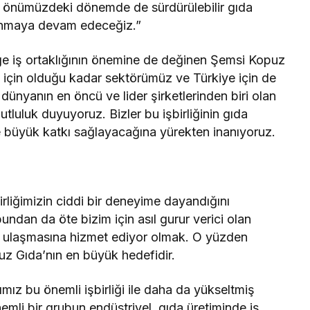
e, önümüzdeki dönemde de sürdürülebilir gıda
ulunmaya devam edeceğiz.”
iş ortaklığının önemine de değinen Şemsi Kopuz
 için olduğu kadar sektörümüz ve Türkiye için de
dünyanın en öncü ve lider şirketlerinden biri olan
tluluk duyuyoruz. Bizler bu işbirliğinin gıda
 büyük katkı sağlayacağına yürekten inanıyoruz.
rliğimizin ciddi bir deneyime dayandığını
undan da öte bizim için asıl gurur verici olan
tla ulaşmasına hizmet ediyor olmak. O yüzden
z Gıda’nın en büyük hedefidir.
mız bu önemli işbirliği ile daha da yükseltmiş
emli bir grubun endüstriyel gıda üretiminde iş