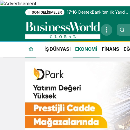
17:16
DestekBank’tan İlk Yarıda
SON GELIŞMELER
Güçlü Kâr Artışı
İŞ DÜNYASI
EKONOMİ
FİNANS
EĞ