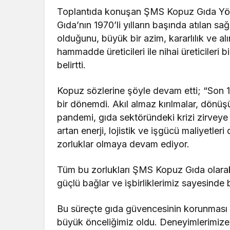
Toplantıda konuşan ŞMS Kopuz Gıda Yö
Gıda’nın 1970’li yılların başında atılan sa
olduğunu, büyük bir azim, kararlılık ve al
hammadde üreticileri ile nihai üreticileri b
belirtti.
Kopuz sözlerine şöyle devam etti; “Son 10 
bir dönemdi. Akıl almaz kırılmalar, dönüş
pandemi, gıda sektöründeki krizi zirveye t
artan enerji, lojistik ve işgücü maliyetler
zorluklar olmaya devam ediyor.
Tüm bu zorlukları ŞMS Kopuz Gıda olara
güçlü bağlar ve işbirliklerimiz sayesinde 
Bu süreçte gıda güvencesinin korunması ve
büyük önceliğimiz oldu. Deneyimlerimize 