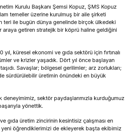
netim Kurulu Başkanı Şemsi Kopuz, ŞMS Kopuz
ğlam temeller üzerine kurulmuş bir aile şirketi
ın teri ile bugün dünya genelinde birçok ülkedeki
ir araya getiren stratejik bir köprü haline geldiğini
yıl, küresel ekonomi ve gıda sektörü için fırtınalı
ümler ve krizler yaşadık. Dört yıl önce başlayan
aşıdı. Savaşlar; bölgesel gerilimler; arz zorlukları;
i de sürdürülebilir üretimin önündeki en büyük
k deneyimimiz, sektör paydaşlarımızla kurduğumuz
başarıyla yönettik.
 gıda üretim zincirinin kesintisiz çalışması en
yeni öğrendiklerimizi de ekleyerek başta ekibimiz