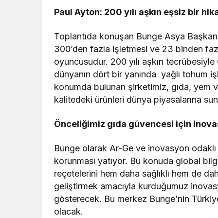
Paul Ayton: 200 yılı aşkın eşsiz bir hik
Toplantıda konuşan Bunge Asya Başkan Y
300’den fazla işletmesi ve 23 binden fazl
oyuncusudur. 200 yılı aşkın tecrübesiyle
dünyanın dört bir yanında yağlı tohum işl
konumda bulunan şirketimiz, gıda, yem ve 
kalitedeki ürünleri dünya piyasalarına s
Önceliğimiz gıda güvencesi için inov
Bunge olarak Ar-Ge ve inovasyon odaklı 
korunması yatıyor. Bu konuda global bilgi
reçetelerini hem daha sağlıklı hem de dah
geliştirmek amacıyla kurduğumuz inovasy
gösterecek. Bu merkez Bunge’nin Türkiye’
olacak.