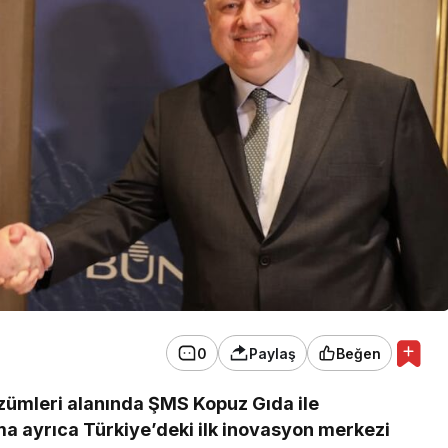
0
Paylaş
Beğen
zümleri alanında ŞMS Kopuz Gıda ile
ma ayrıca Türkiye’deki ilk inovasyon merkezi