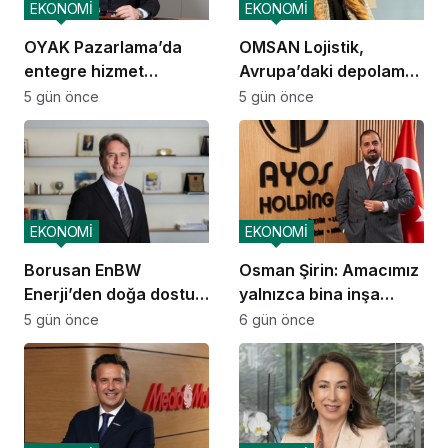
EKONOMİ
EKONOMİ
OYAK Pazarlama’da
OMSAN Lojistik,
entegre hizmet
Avrupa’daki depolama
ekosistemi kuruluyor
ve dağıtım
5 gün önce
5 gün önce
operasyonlarına
başladı
EKONOMİ
EKONOMİ
Borusan EnBW
Osman Şirin: Amacımız
Enerji’den doğa dostu
yalnızca bina inşa
proje
etmek değil,
5 gün önce
6 gün önce
yatırımcısına
kazandıracak yaşam
alanları üretmek