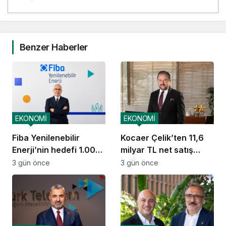
Benzer Haberler
EKONOMİ
EKONOMİ
Fiba Yenilenebilir
Kocaer Çelik’ten 11,6
Enerji’nin hedefi 1.000
milyar TL net satış
MW
geliri
3 gün önce
3 gün önce