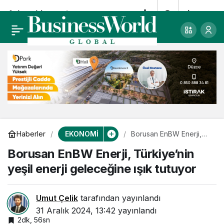
Arkas Line rotasını
0
Paylaş
Hindistan’a çevirdi
EKONOMİ
Haberler
Borusan EnBW Enerji,
Türkiye’nin yeşil enerji
Borusan EnBW Enerji, Türkiye’nin
geleceğine ışık tutuyor
yeşil enerji geleceğine ışık tutuyor
Umut Çelik
tarafından yayınlandı
31 Aralık 2024, 13:42
yayınlandı
2dk, 56sn