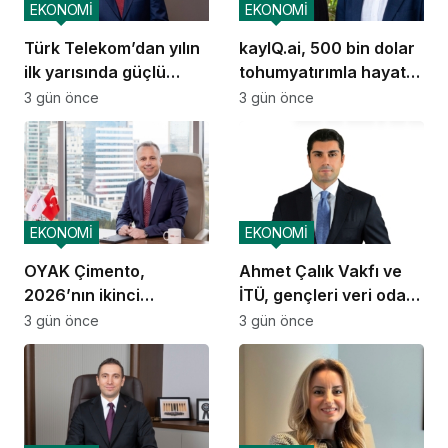
EKONOMİ
EKONOMİ
Türk Telekom’dan yılın
kayIQ.ai, 500 bin dolar
ilk yarısında güçlü
tohumyatırımla hayata
performans
geçti
3 gün önce
3 gün önce
EKONOMİ
EKONOMİ
OYAK Çimento,
Ahmet Çalık Vakfı ve
2026’nın ikinci
İTÜ, gençleri veri odaklı
çeyreğinde olumlu
geleceğe hazırlıyor
3 gün önce
3 gün önce
performansını
sürdürdü