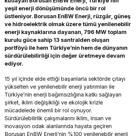
kutlayan Borusan EnBW Enerji, Türkiye’nin
yeşil enerji dönüşümünde öncü bir rol
üstleniyor. Borusan EnBW Enerji, rüzgâr, güneş
ve hidroelektrik olmak üzere tümü yenilenebilir
enerji kaynaklarına dayanan, 796 MW toplam
kurulu güce sahip 13 santralden oluşan
portföyü ile hem Türkiye’nin hem de dünyanın
sürdürülebilirliği için değer üretmeye devam
ediyor.
15 yıl içinde elde ettiği başarılarla sektörde çıtayı
yükselten ve yenilenebilir enerji yatırımları ile
Türkiye’nin enerji bağımsızlığına katkı sağlayan
şirket, iklim değişikliği ve ekolojik krizle
mücadelede önemli bir rol oynuyor.
Sürdürülebilirlik çalışmalarını iklim, insan ve
inovasyon odak alanlarında hayata geçiren
Borusan EnBW Enerji’nin %100 yenilenebilir enerji