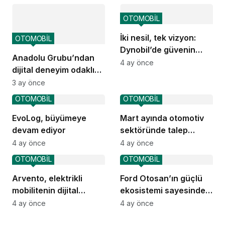
birliği
OTOMOBİL
İki nesil, tek vizyon:
OTOMOBİL
Dynobil’de güvenin
Anadolu Grubu’ndan
yolculuğu
4 ay önce
dijital deneyim odaklı
mobilite markası:
3 ay önce
Praticar
OTOMOBİL
OTOMOBİL
EvoLog, büyümeye
Mart ayında otomotiv
devam ediyor
sektöründe talep
yavaşladı
4 ay önce
4 ay önce
OTOMOBİL
OTOMOBİL
Arvento, elektrikli
Ford Otosan’ın güçlü
mobilitenin dijital
ekosistemi sayesinde
omurgası olacak
Türkiye ekonomisi
4 ay önce
4 ay önce
kazanıyor