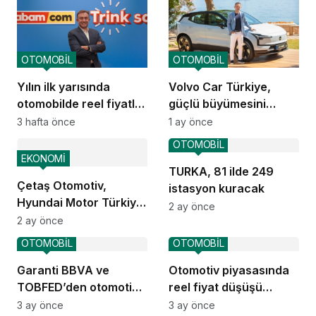
OTOMOBİL
OTOMOBİL
Yılın ilk yarısında
Volvo Car Türkiye,
otomobilde reel fiyatlar
güçlü büyümesini
düşüşte
sürdürüyor
3 hafta önce
1 ay önce
OTOMOBİL
EKONOMİ
TURKA, 81 ilde 249
Çetaş Otomotiv,
istasyon kuracak
Hyundai Motor Türkiye
2 ay önce
ailesine katıldı
2 ay önce
OTOMOBİL
OTOMOBİL
Garanti BBVA ve
Otomotiv piyasasında
TOBFED’den otomotiv
reel fiyat düşüşü
ekosisteminde güçlü iş
devam ediyor
3 ay önce
3 ay önce