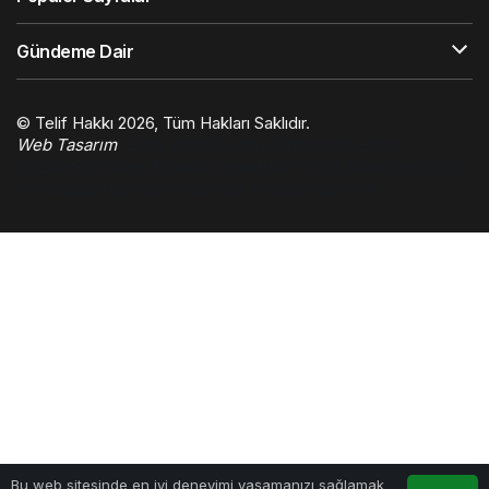
Gündeme Dair
© Telif Hakkı 2026, Tüm Hakları Saklıdır.
Web Tasarım
Hatay Web Tasarım
Orhangazi Haber
Gaziantep Haber
Ekonomi Haberleri
Trafik Haberleri
Çelik
Villa
Gaziantep Kombi Servisi
4d scan near me
0
Bu web sitesinde en iyi deneyimi yaşamanızı sağlamak