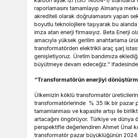
karbon ayak izi (ISO 14064-1) standardı 
raporlamasını tamamlayıp Almanya merkez
akrediteli olarak doğrulamasını yapan sekt
boyutlu teknolojilere taşıyarak bu alanda 
imza atan enerji firmasıyız. Beta Enerji o
amacıyla yüksek gerilim anahtarlama ürünle
transformatörden elektrikli araç şarj ist
genişletiyoruz. Üretim bandımıza eklediğim
büyütmeye devam edeceğiz.” ifadesinde
“
Transformat
ö
rün enerjiyi d
ö
nüştürme
Ülkemizin köklü transformatör üreticilerin
transformatörlerinde % 35 lik bir pazar p
tamamlanması ve kapasite artışı ile birli
artacağını öngörüyor. Türkiye ve dünya ö
perspektifle değerlendiren Ahmet Ünal kon
transformatör pazar büyüklüğünün 2024 yıl