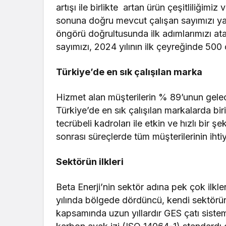
artışı ile birlikte artan ürün çeşitliliğim
sonuna doğru mevcut çalışan sayımızı ya
öngörü doğrultusunda ilk adımlarımızı at
sayımızı, 2024 yılının ilk çeyreğinde 500 
Türkiye’
de en s
ık çalışılan marka
Hizmet alan müşterilerin % 89’unun gelec
Türkiye’de en sık çalışılan markalarda bir
tecrübeli kadroları ile etkin ve hızlı bir ş
sonrası süreçlerde tüm müşterilerinin ihti
Sekt
ö
rün ilkleri
Beta Enerji’nin sektör adına pek çok ilkle
yılında bölgede dördüncü, kendi sektöründ
kapsamında uzun yıllardır GES çatı sisteml