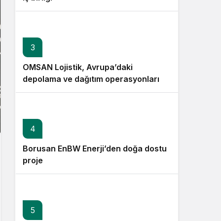
3
OMSAN Lojistik, Avrupa’daki
depolama ve dağıtım operasyonlarına
başladı
4
Borusan EnBW Enerji’den doğa dostu
proje
5
6