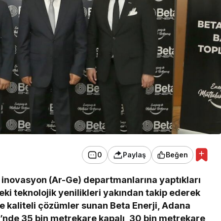
0
Paylaş
Beğen
e inovasyon (Ar-Ge) departmanlarına yaptıkları
ki teknolojik yenilikleri yakından takip ederek
ve kaliteli çözümler sunan Beta Enerji, Adana
’nde 35 bin metrekare kapalı, 30 bin metrekare