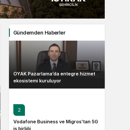
Sistem Modu
Sistem modunu seçin.
Gündemden Haberler
OYAK Pazarlama’da entegre hizmet
ekosistemi kuruluyor
2
Vodafone Business ve Migros’tan 5G
iş birliği