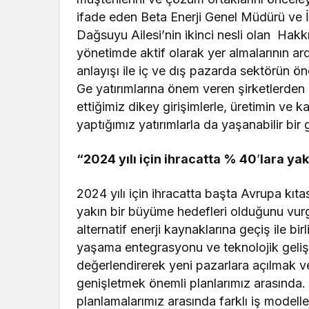
ifade eden Beta Enerji Genel Müdürü ve İ
Dağsuyu Ailesi’nin ikinci nesli olan H
yönetimde aktif olarak yer almalarının ard
anlayışı ile iç ve dış pazarda sektörün ön
Ge yatırımlarına önem veren şirketlerden 
ettiğimiz dikey girişimlerle, üretimin ve 
yaptığımız yatırımlarla da yaşanabilir bir
“
2024 y
ılı için ihracatta % 40
’
lara ya
2024 yılı için ihracatta başta Avrupa kı
yakın bir büyüme hedefleri olduğunu vur
alternatif enerji kaynaklarına geçiş ile bir
yaşama entegrasyonu ve teknolojik gelişme
değerlendirerek yeni pazarlara açılmak 
genişletmek önemli planlarımız arasında.
planlamalarımız arasında farklı iş modelle