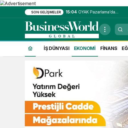
15:04
OYAK Pazarlama’da
SON GELIŞMELER
entegre hizmet ekosistemi
kuruluyor
İŞ DÜNYASI
EKONOMİ
FİNANS
EĞ