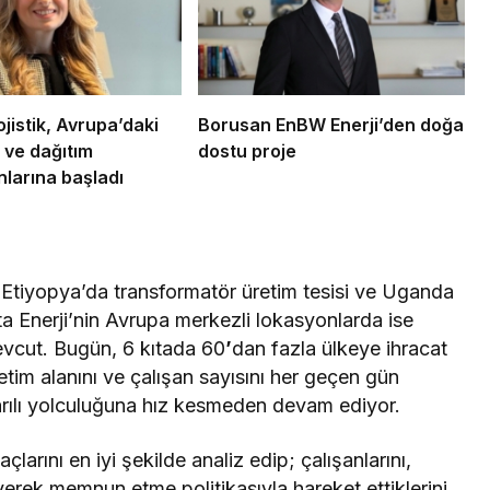
istik, Avrupa’daki
Borusan EnBW Enerji’den doğa
ve dağıtım
dostu proje
larına başladı
a Etiyopya’da transformatör üretim tesisi ve Uganda
a Enerji’nin Avrupa merkezli lokasyonlarda ise
vcut. Bugün, 6 kıtada 60
’
dan fazla ülkeye ihracat
etim alanını ve çalışan sayısını her geçen gün
şarılı yolculuğuna hız kesmeden devam ediyor.
yaçlarını en iyi şekilde analiz edip; çalışanlarını,
yerek memnun etme politikasıyla hareket ettiklerini