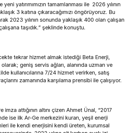
iz ve yeni yatırımımızın tamamlanması ile 2026 yılının
klaşık 3 katına çıkaracağımızı öngörüyoruz. Bu
arak 2023 yılının sonunda yaklaşık 400 olan çalışan
çalışana taşıdık.” şeklinde konuştu.
ekte tekrar hizmet almak istediği Beta Enerji,
i olarak; geniş servis ağları, alanında uzman ve
ekilde kullanıcılarına 7/24 hizmet verirken, satış
yaçlarını zamanında karşılama prensibi ile çalışıyor.
re imza attığının altını çizen Ahmet Ünal, “2017
e ise ilk Ar-Ge merkezini kuran, yeşil enerji
eri ile kendi enerjisini kendi üreten, kurumsal