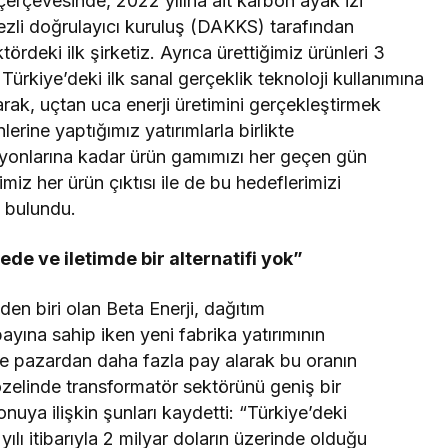
çerçevesinde, 2022 yılına ait karbon ayak izi
li doğrulayıcı kuruluş (DAKKS) tarafından
ördeki ilk şirketiz. Ayrıca ürettiğimiz ürünleri 3
Türkiye’deki ilk sanal gerçeklik teknoloji kullanımına
larak, uçtan uca enerji üretimini gerçekleştirmek
rine yaptığımız yatırımlarla birlikte
asyonlarına kadar ürün gamımızı her geçen gün
iz her ürün çıktısı ile de bu hedeflerimizi
 bulundu.
de ve iletimde bir alternatifi yok”
den biri olan Beta Enerji, dağıtım
ayına sahip iken yeni fabrika yatırımının
kte pazardan daha fazla pay alarak bu oranın
zelinde transformatör sektörünü geniş bir
uya ilişkin şunları kaydetti: “Türkiye’deki
ı itibarıyla 2 milyar doların üzerinde olduğu