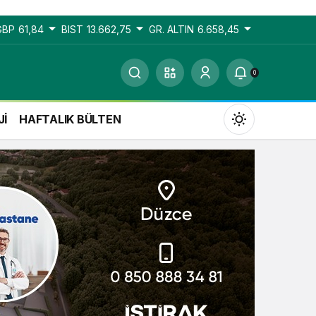
GBP
61,84
BIST
13.662,75
GR. ALTIN
6.658,45
0
Jİ
HAFTALIK BÜLTEN
Gündüz Modu
Gündüz modunu seçin.
Gece Modu
Gece modunu seçin.