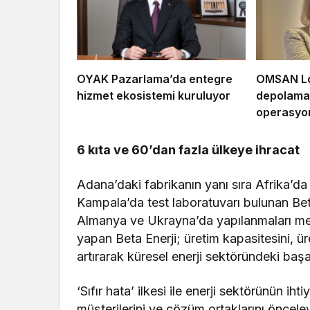
OYAK Pazarlama’da entegre
OMSAN Loj
hizmet ekosistemi kuruluyor
depolama 
operasyon
6 kıta ve 60
’
dan fazla ülkeye ihracat
Adana’daki fabrikanın yanı sıra Afrika’d
Kampala’da test laboratuvarı bulunan Bet
Almanya ve Ukrayna’da yapılanmaları me
yapan Beta Enerji; üretim kapasitesini, ür
artırarak küresel enerji sektöründeki ba
‘Sıfır hata’ ilkesi ile enerji sektörünün ihti
müşterilerini ve çözüm ortaklarını öncele