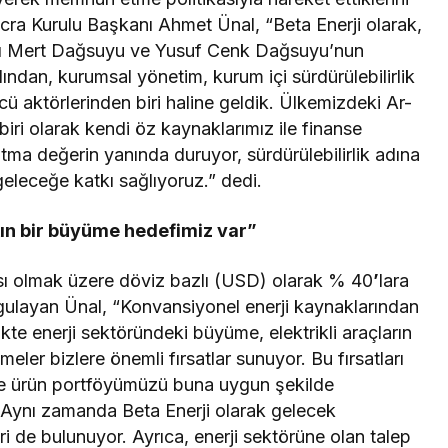
cra Kurulu Başkanı Ahmet Ünal, “Beta Enerji olarak,
akkı Mert Dağsuyu ve Yusuf Cenk Dağsuyu’nun
ından, kurumsal yönetim, kurum içi sürdürülebilirlik
cü aktörlerinden biri haline geldik. Ülkemizdeki Ar-
biri olarak kendi öz kaynaklarımız ile finanse
katma değerin yanında duruyor, sürdürülebilirlik adına
 geleceğe katkı sağlıyoruz.” dedi.
kın bir büyüme hedefimiz var”
tası olmak üzere döviz bazlı (USD) olarak % 40
’
lara
gulayan Ünal, “Konvansiyonel enerji kaynaklarından
likte enerji sektöründeki büyüme, elektrikli araçların
ler bizlere önemli fırsatlar sunuyor. Bu fırsatları
ve ürün portföyümüzü buna uygun şekilde
 Aynı zamanda Beta Enerji olarak gelecek
ri de bulunuyor. Ayrıca, enerji sektörüne olan talep