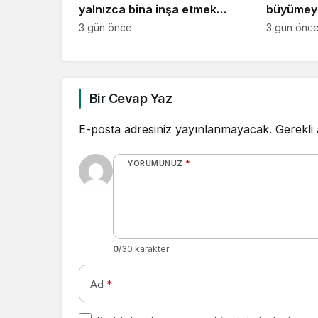
yalnızca bina inşa etmek
büyümey
değil, yatırımcısına
3 gün önce
3 gün önc
kazandıracak yaşam alanları
üretmek
Bir Cevap Yaz
E-posta adresiniz yayınlanmayacak.
Gerekli
YORUMUNUZ
*
0
/30 karakter
Ad
*