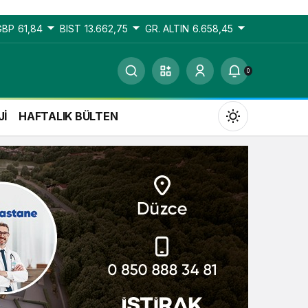
GBP
61,84
BIST
13.662,75
GR. ALTIN
6.658,45
0
Jİ
HAFTALIK BÜLTEN
Gündüz Modu
Gündüz modunu seçin.
Gece Modu
Gece modunu seçin.