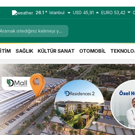
26.1 °
Istanbul
USD
45,91
EURO
53,42
İTİM
SAĞLIK
KÜLTÜR SANAT
OTOMOBİL
TEKNOLO