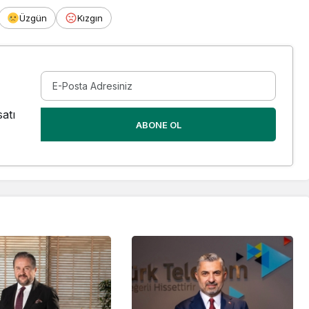
Üzgün
Kızgın
atı
ABONE OL