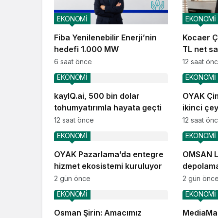
EKONOMİ
EKONOMİ
Fiba Yenilenebilir Enerji’nin
Kocaer Çe
hedefi 1.000 MW
TL net sat
6 saat önce
12 saat ön
EKONOMİ
EKONOMİ
kayIQ.ai, 500 bin dolar
OYAK Çim
tohumyatırımla hayata geçti
ikinci çe
performa
12 saat önce
12 saat ön
EKONOMİ
EKONOMİ
OYAK Pazarlama’da entegre
OMSAN Lo
hizmet ekosistemi kuruluyor
depolama
operasyo
2 gün önce
2 gün önc
EKONOMİ
EKONOMİ
Osman Şirin: Amacımız
MediaMar