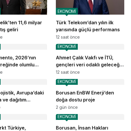
EKONOMİ
lik’ten 11,6 milyar
Türk Telekom’dan yılın ilk
ış geliri
yarısında güçlü performans
ce
12 saat önce
EKONOMİ
ento, 2026’nın
Ahmet Çalık Vakfı ve İTÜ,
yreğinde olumlu
gençleri veri odaklı geleceğe
nsını sürdürdü
hazırlıyor
ce
12 saat önce
EKONOMİ
jistik, Avrupa’daki
Borusan EnBW Enerji’den
 ve dağıtım
doğa dostu proje
nlarına başladı
e
2 gün önce
EKONOMİ
kt Türkiye,
Borusan, İnsan Hakları