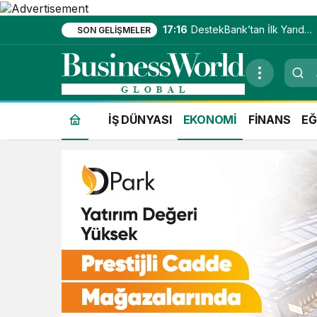
17:16
DestekBank’tan İlk Yarıda
SON GELIŞMELER
Güçlü Kâr Artışı
İŞ DÜNYASI
EKONOMİ
FİNANS
EĞ