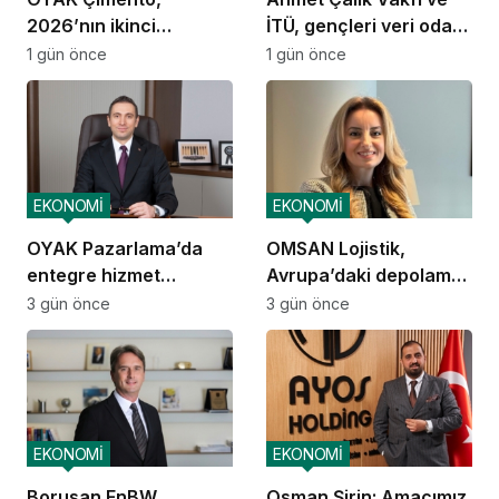
2026’nın ikinci
İTÜ, gençleri veri odaklı
çeyreğinde olumlu
geleceğe hazırlıyor
1 gün önce
1 gün önce
performansını
sürdürdü
EKONOMİ
EKONOMİ
OYAK Pazarlama’da
OMSAN Lojistik,
entegre hizmet
Avrupa’daki depolama
ekosistemi kuruluyor
ve dağıtım
3 gün önce
3 gün önce
operasyonlarına
başladı
EKONOMİ
EKONOMİ
Borusan EnBW
Osman Şirin: Amacımız