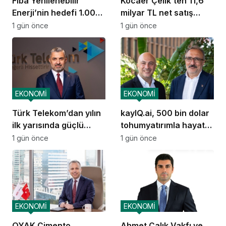
Fiba Yenilenebilir
Kocaer Çelik’ten 11,6
Enerji’nin hedefi 1.000
milyar TL net satış
MW
geliri
1 gün önce
1 gün önce
EKONOMİ
EKONOMİ
Türk Telekom’dan yılın
kayIQ.ai, 500 bin dolar
ilk yarısında güçlü
tohumyatırımla hayata
performans
geçti
1 gün önce
1 gün önce
EKONOMİ
EKONOMİ
OYAK Çimento,
Ahmet Çalık Vakfı ve