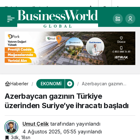
Fzlplus, müşteri
0
Paylaş
hizmetinde algıyı
değiştiriyor
EKONOMİ
Haberler
Azerbaycan gazının
Türkiye üzerinden
Azerbaycan gazının Türkiye
Suriye’ye ihracatı
başladı
üzerinden Suriye’ye ihracatı başladı
Umut Çelik
tarafından yayınlandı
4 Ağustos 2025, 05:55
yayınlandı
3dk, 18sn