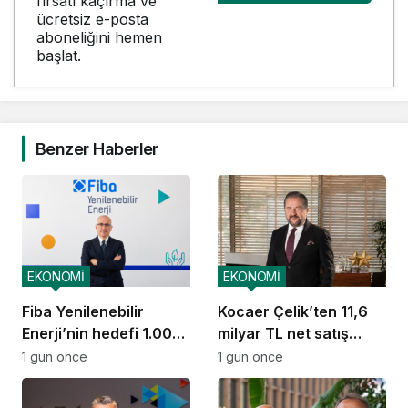
fırsatı kaçırma ve
ücretsiz e-posta
aboneliğini hemen
başlat.
Benzer Haberler
EKONOMİ
EKONOMİ
Fiba Yenilenebilir
Kocaer Çelik’ten 11,6
Enerji’nin hedefi 1.000
milyar TL net satış
MW
geliri
1 gün önce
1 gün önce