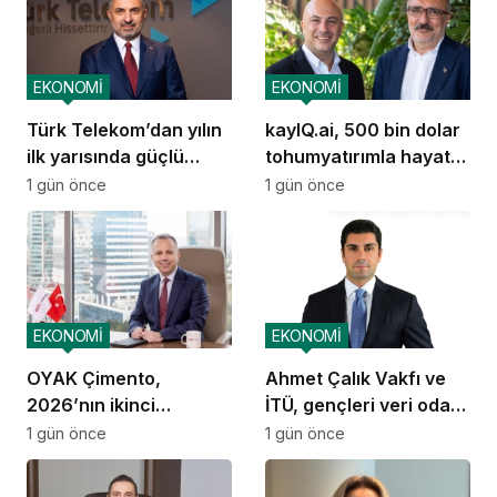
EKONOMİ
EKONOMİ
Türk Telekom’dan yılın
kayIQ.ai, 500 bin dolar
ilk yarısında güçlü
tohumyatırımla hayata
performans
geçti
1 gün önce
1 gün önce
EKONOMİ
EKONOMİ
OYAK Çimento,
Ahmet Çalık Vakfı ve
2026’nın ikinci
İTÜ, gençleri veri odaklı
çeyreğinde olumlu
geleceğe hazırlıyor
1 gün önce
1 gün önce
performansını
sürdürdü