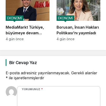
alanları üretmek
EKONOMİ
EKONOMİ
MediaMarkt Türkiye,
Borusan, İnsan Hakları
büyümeye devam
Politikası’nı yayımladı
ediyor
4 gün önce
4 gün önce
Bir Cevap Yaz
E-posta adresiniz yayınlanmayacak.
Gerekli alanlar
*
ile işaretlenmişlerdir
YORUMUNUZ
*