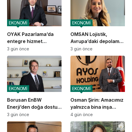
EKONOMİ
EKONOMİ
OYAK Pazarlama’da
OMSAN Lojistik,
entegre hizmet
Avrupa’daki depolama
ekosistemi kuruluyor
ve dağıtım
3 gün önce
3 gün önce
operasyonlarına
başladı
EKONOMİ
EKONOMİ
Borusan EnBW
Osman Şirin: Amacımız
Enerji’den doğa dostu
yalnızca bina inşa
proje
etmek değil,
3 gün önce
4 gün önce
yatırımcısına
kazandıracak yaşam