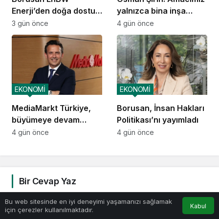
Enerji’den doğa dostu
yalnızca bina inşa
proje
etmek değil,
3 gün önce
4 gün önce
yatırımcısına
kazandıracak yaşam
alanları üretmek
EKONOMİ
EKONOMİ
MediaMarkt Türkiye,
Borusan, İnsan Hakları
büyümeye devam
Politikası’nı yayımladı
ediyor
4 gün önce
4 gün önce
Bir Cevap Yaz
0
Bu web sitesinde en iyi deneyimi yaşamanızı sağlamak
E-posta adresiniz yayınlanmayacak.
Gerekli alanlar
Kabul
için çerezler kullanılmaktadır.
*
ile işaretlenmişlerdir
Anasayfa
Akış
Hesabım
Bildirimler