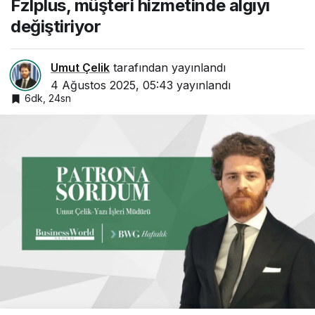
Fzlplus, müşteri hizmetinde algıyı
değiştiriyor
değiştiriyor
Umut Çelik
tarafından yayınlandı
4 Ağustos 2025, 05:43
yayınlandı
6dk, 24sn