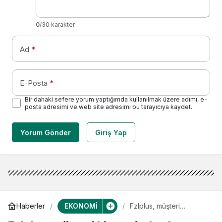
0
/30 karakter
Ad
*
E-Posta
*
Bir dahaki sefere yorum yaptığımda kullanılmak üzere adımı, e-
posta adresimi ve web site adresimi bu tarayıcıya kaydet.
Yorum Gönder
Giriş Yap
EKONOMİ
Haberler
Fzlplus, müşteri
hizmetinde algıyı