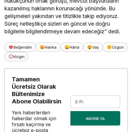
hukukçunun ortak görüşü, mevcut başvuruların
kazanılmış haklarının korunacağı yönünde. Bu
gelişmeleri yakından ve titizlikle takip ediyoruz.
Süreç netleştikçe sizleri en güncel ve doğru
bilgilerle bilgilendirmeye devam edeceğiz” dedi.
Beğendim
Harika
Haha
Vay
Üzgün
Kızgın
Tamamen
Ücretsiz Olarak
Bültenimize
Abone Olabilirsin
Yeni haberlerden
haberdar olmak için
ABONE OL
fırsatı kaçırma ve
ücretsiz e-posta