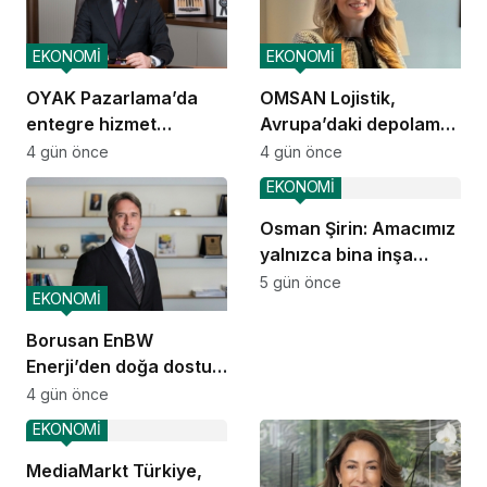
EKONOMİ
EKONOMİ
OYAK Pazarlama’da
OMSAN Lojistik,
entegre hizmet
Avrupa’daki depolama
ekosistemi kuruluyor
ve dağıtım
4 gün önce
4 gün önce
operasyonlarına
EKONOMİ
başladı
Osman Şirin: Amacımız
yalnızca bina inşa
etmek değil,
5 gün önce
EKONOMİ
yatırımcısına
kazandıracak yaşam
Borusan EnBW
alanları üretmek
Enerji’den doğa dostu
proje
4 gün önce
EKONOMİ
MediaMarkt Türkiye,