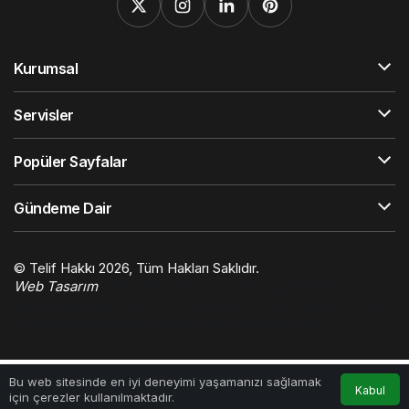
Kurumsal
Servisler
Popüler Sayfalar
Gündeme Dair
© Telif Hakkı 2026, Tüm Hakları Saklıdır.
Web Tasarım
Hatay Web Tasarım
Orhangazi Haber
Gaziantep Haber
Ekonomi Haberleri
Trafik Haberleri
Çelik
Villa
Gaziantep Kombi Servisi
4d scan near me
0
Bu web sitesinde en iyi deneyimi yaşamanızı sağlamak
Kabul
için çerezler kullanılmaktadır.
Anasayfa
Akış
Hesabım
Bildirimler