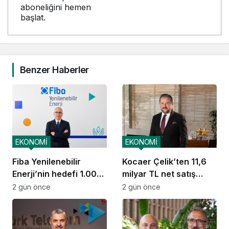
aboneliğini hemen
başlat.
Benzer Haberler
EKONOMİ
EKONOMİ
Fiba Yenilenebilir
Kocaer Çelik’ten 11,6
Enerji’nin hedefi 1.000
milyar TL net satış
MW
geliri
2 gün önce
2 gün önce