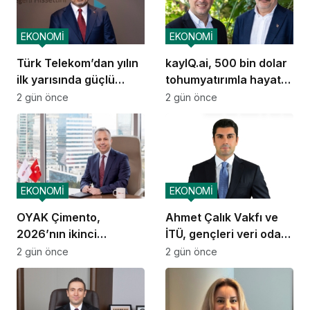
EKONOMİ
EKONOMİ
Türk Telekom’dan yılın
kayIQ.ai, 500 bin dolar
ilk yarısında güçlü
tohumyatırımla hayata
performans
geçti
2 gün önce
2 gün önce
EKONOMİ
EKONOMİ
OYAK Çimento,
Ahmet Çalık Vakfı ve
2026’nın ikinci
İTÜ, gençleri veri odaklı
çeyreğinde olumlu
geleceğe hazırlıyor
2 gün önce
2 gün önce
performansını
sürdürdü