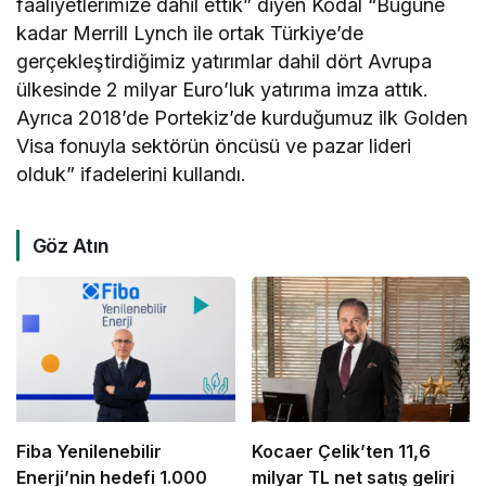
faaliyetlerimize dahil ettik” diyen Kodal “Bugüne
kadar Merrill Lynch ile ortak Türkiye’de
gerçekleştirdiğimiz yatırımlar dahil dört Avrupa
ülkesinde 2 milyar Euro’luk yatırıma imza attık.
Ayrıca 2018’de Portekiz’de kurduğumuz ilk Golden
Visa fonuyla sektörün öncüsü ve pazar lideri
olduk” ifadelerini kullandı.
Göz Atın
Fiba Yenilenebilir
Kocaer Çelik’ten 11,6
Enerji’nin hedefi 1.000
milyar TL net satış geliri