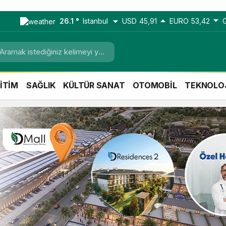
26.1 °
Istanbul
USD
45,91
EURO
53,42
İTİM
SAĞLIK
KÜLTÜR SANAT
OTOMOBİL
TEKNOLO