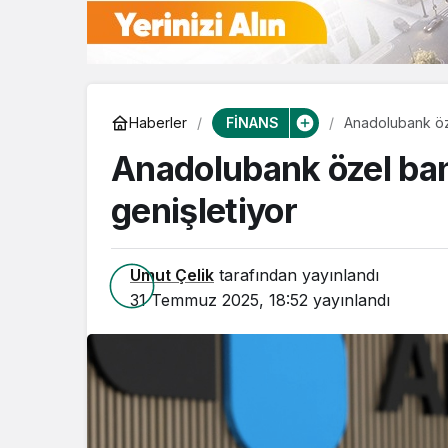
FİNANS
Haberler
Anadolubank öze
Anadolubank özel ban
genişletiyor
Umut Çelik
tarafından yayınlandı
31 Temmuz 2025, 18:52
yayınlandı