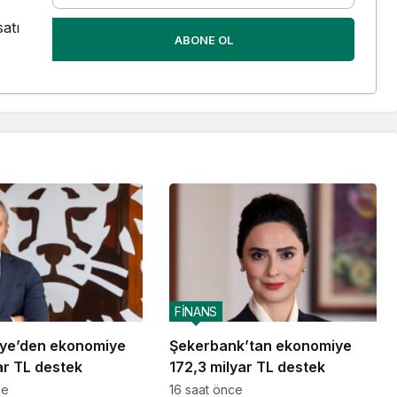
atı
ABONE OL
FİNANS
iye’den ekonomiye
Şekerbank’tan ekonomiye
ar TL destek
172,3 milyar TL destek
ce
16 saat önce