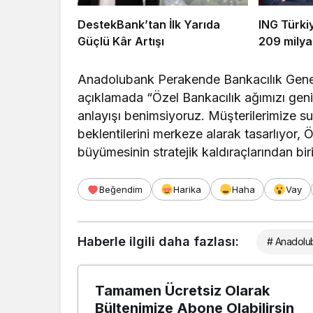
DestekBank’tan İlk Yarıda
ING Türki
Güçlü Kâr Artışı
209 milya
Anadolubank Perakende Bankacılık Genel
açıklamada “Özel Bankacılık ağımızı geniş
anlayışı benimsiyoruz. Müşterilerimize su
beklentilerini merkeze alarak tasarlıyor, 
büyümesinin stratejik kaldıraçlarından bir
Beğendim
Harika
Haha
Vay
Haberle ilgili daha fazlası:
# Anadolu
Tamamen Ücretsiz Olarak
Bültenimize Abone Olabilirsin