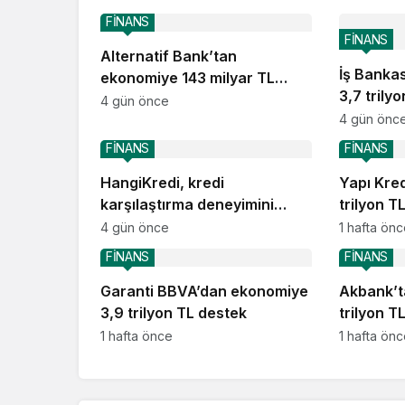
FİNANS
FİNANS
Alternatif Bank’tan
İş Banka
ekonomiye 143 milyar TL
3,7 trily
destek
4 gün önce
4 gün önc
FİNANS
FİNANS
HangiKredi, kredi
Yapı Kre
karşılaştırma deneyimini
trilyon T
ChatGPT’ye taşıdı
4 gün önce
1 hafta ön
FİNANS
FİNANS
Garanti BBVA’dan ekonomiye
Akbank’t
3,9 trilyon TL destek
trilyon T
1 hafta önce
1 hafta ön