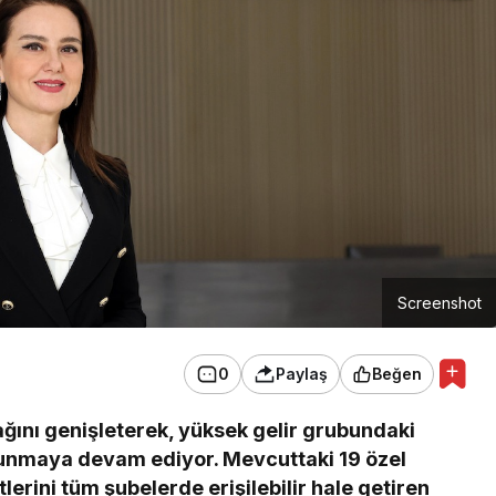
Screenshot
0
Paylaş
Beğen
ğını genişleterek, yüksek gelir grubundaki
 sunmaya devam ediyor. Mevcuttaki 19 özel
erini tüm şubelerde erişilebilir hale getiren