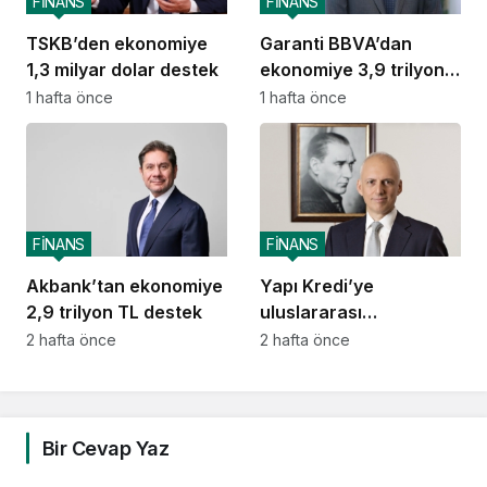
FİNANS
FİNANS
TSKB’den ekonomiye
Garanti BBVA’dan
1,3 milyar dolar destek
ekonomiye 3,9 trilyon
TL destek
1 hafta önce
1 hafta önce
FİNANS
FİNANS
Akbank’tan ekonomiye
Yapı Kredi’ye
2,9 trilyon TL destek
uluslararası
piyasalardan 414
2 hafta önce
2 hafta önce
milyon dolarlık yeni
kaynak
Bir Cevap Yaz