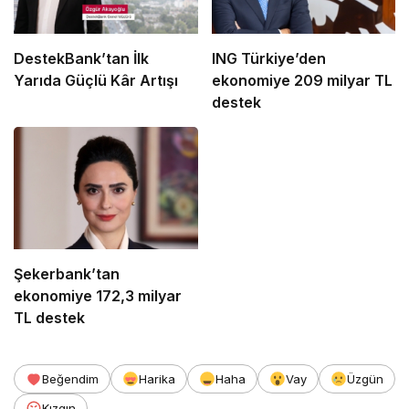
DestekBank’tan İlk
ING Türkiye’den
Yarıda Güçlü Kâr Artışı
ekonomiye 209 milyar TL
destek
Şekerbank’tan
ekonomiye 172,3 milyar
TL destek
Beğendim
Harika
Haha
Vay
Üzgün
Kızgın