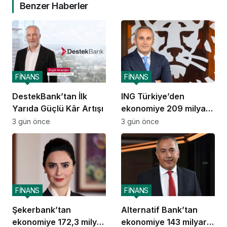
Benzer Haberler
FİNANS
FİNANS
DestekBank’tan İlk
ING Türkiye’den
Yarıda Güçlü Kâr Artışı
ekonomiye 209 milyar
TL destek
3 gün önce
3 gün önce
FİNANS
FİNANS
Şekerbank’tan
Alternatif Bank’tan
ekonomiye 172,3 milyar
ekonomiye 143 milyar