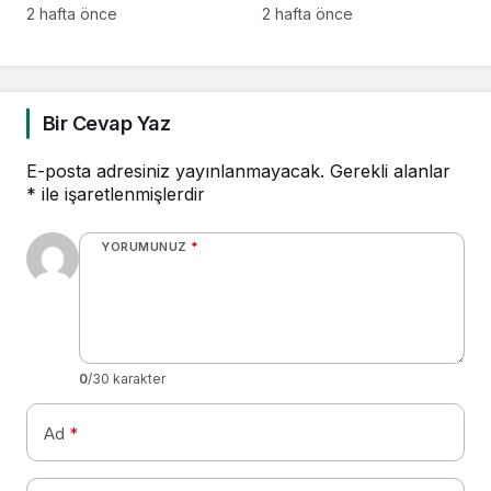
piyasalardan 414
2 hafta önce
2 hafta önce
milyon dolarlık yeni
kaynak
Bir Cevap Yaz
E-posta adresiniz yayınlanmayacak.
Gerekli alanlar
*
ile işaretlenmişlerdir
YORUMUNUZ
*
0
/30 karakter
Ad
*