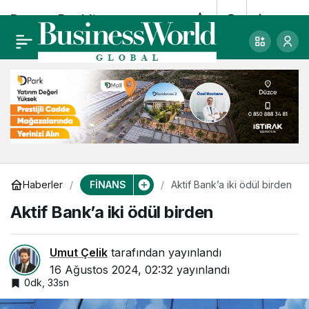
Burgan Bank’tan
0
Paylaş
ekonomiye 75,2
milyar TL destek
FİNANS
Haberler
Aktif Bank’a iki ödül birden
Aktif Bank’a iki ödül birden
Umut Çelik
tarafından yayınlandı
16 Ağustos 2024, 02:32
yayınlandı
0dk, 33sn