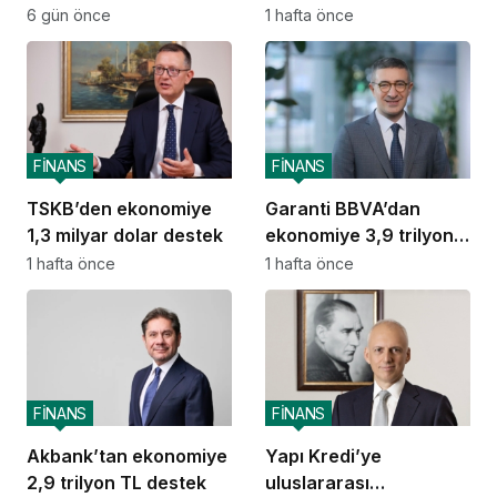
deneyimini ChatGPT’ye
destek
6 gün önce
1 hafta önce
taşıdı
FİNANS
FİNANS
TSKB’den ekonomiye
Garanti BBVA’dan
1,3 milyar dolar destek
ekonomiye 3,9 trilyon
TL destek
1 hafta önce
1 hafta önce
FİNANS
FİNANS
Akbank’tan ekonomiye
Yapı Kredi’ye
2,9 trilyon TL destek
uluslararası