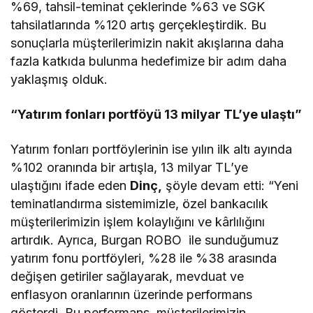
%69, tahsil-teminat çeklerinde %63 ve SGK
tahsilatlarında %120 artış gerçekleştirdik. Bu
sonuçlarla müşterilerimizin nakit akışlarına daha
fazla katkıda bulunma hedefimize bir adım daha
yaklaşmış olduk.
“Yatırım fonları portföyü 13 milyar TL’ye ulaştı”
Yatırım fonları portföylerinin ise yılın ilk altı ayında
%102 oranında bir artışla, 13 milyar TL’ye
ulaştığını ifade eden
Dinç,
şöyle devam etti: “Yeni
teminatlandırma sistemimizle, özel bankacılık
müşterilerimizin işlem kolaylığını ve kârlılığını
artırdık. Ayrıca, Burgan ROBO ile sunduğumuz
yatırım fonu portföyleri, %28 ile %38 arasında
değişen getiriler sağlayarak, mevduat ve
enflasyon oranlarının üzerinde performans
gösterdi. Bu performans, müşterilerimizin