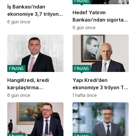
FİNANS
İş Bankası’ndan
Hedef Yatırım
ekonomiye 3,7 trilyon
Bankası’ndan sigorta
TL destek
6 gün önce
ve emeklilik alanında
6 gün önce
stratejik iş birliği
FİNANS
FİNANS
HangiKredi, kredi
Yapı Kredi’den
karşılaştırma
ekonomiye 3 trilyon TL
deneyimini ChatGPT’ye
destek
6 gün önce
1 hafta önce
taşıdı