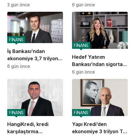
TL destek
TL destek
3 gün önce
6 gün önce
FİNANS
FİNANS
İş Bankası’ndan
Hedef Yatırım
ekonomiye 3,7 trilyon
Bankası’ndan sigorta
TL destek
6 gün önce
ve emeklilik alanında
6 gün önce
stratejik iş birliği
FİNANS
FİNANS
HangiKredi, kredi
Yapı Kredi’den
karşılaştırma
ekonomiye 3 trilyon TL