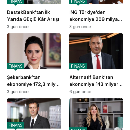
FİNANS
FİNANS
DestekBank’tan İlk
ING Türkiye’den
Yarıda Güçlü Kâr Artışı
ekonomiye 209 milyar
TL destek
3 gün önce
3 gün önce
FİNANS
FİNANS
Şekerbank’tan
Alternatif Bank’tan
ekonomiye 172,3 milyar
ekonomiye 143 milyar
TL destek
TL destek
3 gün önce
6 gün önce
FİNANS