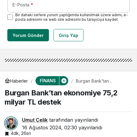
E-Posta
*
Bir dahaki sefere yorum yaptığımda kullanılmak üzere adımı, e-
posta adresimi ve web site adresimi bu tarayıcıya kaydet.
Yorum Gönder
Giriş Yap
FİNANS
Haberler
Burgan Bank’tan
ekonomiye 75,2 milyar TL
Burgan Bank’tan ekonomiye 75,2
destek
milyar TL destek
Umut Çelik
tarafından yayınlandı
16 Ağustos 2024, 02:30
yayınlandı
4dk, 26sn