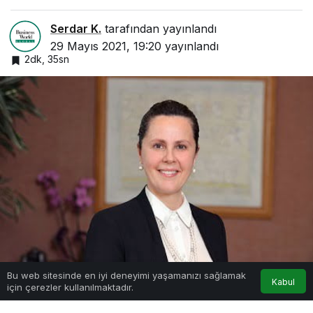
Serdar K.
tarafından yayınlandı
29 Mayıs 2021, 19:20
yayınlandı
2dk, 35sn
0
Bu web sitesinde en iyi deneyimi yaşamanızı sağlamak
Kabul
için çerezler kullanılmaktadır.
Anasayfa
Akış
Hesabım
Bildirimler