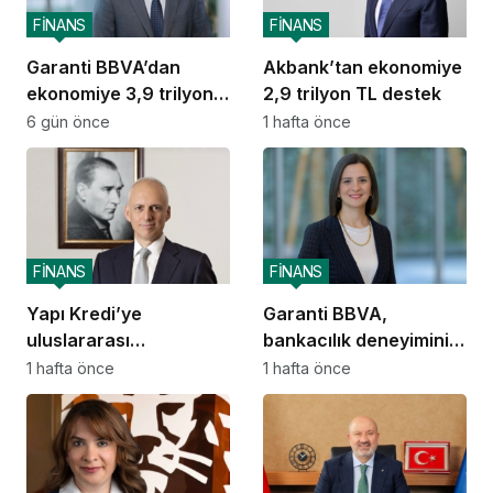
FİNANS
FİNANS
Garanti BBVA’dan
Akbank’tan ekonomiye
ekonomiye 3,9 trilyon
2,9 trilyon TL destek
TL destek
6 gün önce
1 hafta önce
FİNANS
FİNANS
Yapı Kredi’ye
Garanti BBVA,
uluslararası
bankacılık deneyimini
piyasalardan 414
ChatGPT’ye taşıdı
1 hafta önce
1 hafta önce
milyon dolarlık yeni
kaynak