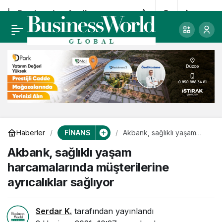
İş Bankası’na 1 milyar
0
Paylaş
TL Sendikasyon
kredisi
FİNANS
Haberler
Akbank, sağlıklı yaşam
harcamalarında
Akbank, sağlıklı yaşam
müşterilerine ayrıcalıklar
sağlıyor
harcamalarında müşterilerine
ayrıcalıklar sağlıyor
Serdar K.
tarafından yayınlandı