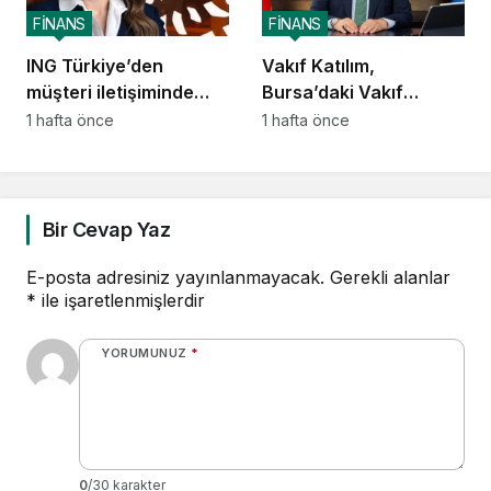
FİNANS
FİNANS
ING Türkiye’den
Vakıf Katılım,
müşteri iletişiminde
Bursa’daki Vakıf
yapay zekâ dönüşümü
Mirasını geleceğe
1 hafta önce
1 hafta önce
taşıyor
Bir Cevap Yaz
E-posta adresiniz yayınlanmayacak.
Gerekli alanlar
*
ile işaretlenmişlerdir
YORUMUNUZ
*
0
/30 karakter