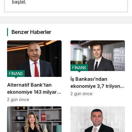
başlat.
Benzer Haberler
FİNANS
FİNANS
İş Bankası’ndan
Alternatif Bank’tan
ekonomiye 3,7 trilyon
ekonomiye 143 milyar
TL destek
2 gün önce
TL destek
2 gün önce