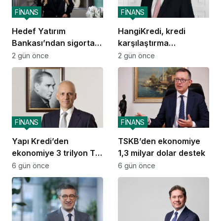
FİNANS
FİNANS
Hedef Yatırım
HangiKredi, kredi
Bankası’ndan sigorta
karşılaştırma
ve emeklilik alanında
deneyimini ChatGPT’ye
2 gün önce
2 gün önce
stratejik iş birliği
taşıdı
FİNANS
FİNANS
Yapı Kredi’den
TSKB’den ekonomiye
ekonomiye 3 trilyon TL
1,3 milyar dolar destek
destek
6 gün önce
6 gün önce