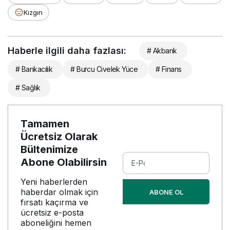
Kızgın
Haberle ilgili daha fazlası:
# Akbank
# Bankacılık
# Burcu Civelek Yüce
# Finans
# Sağlık
Tamamen
Ücretsiz Olarak
Bültenimize
Abone Olabilirsin
Yeni haberlerden
haberdar olmak için
ABONE OL
fırsatı kaçırma ve
ücretsiz e-posta
aboneliğini hemen