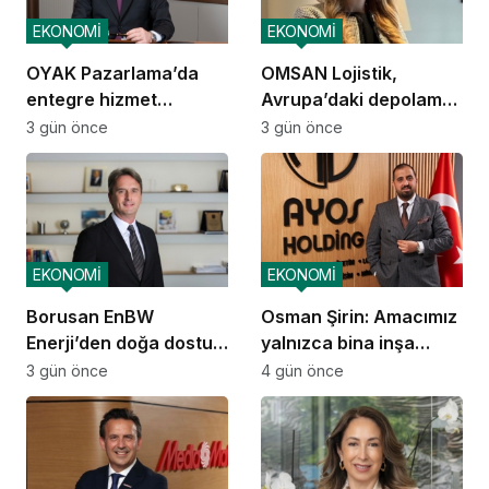
EKONOMİ
EKONOMİ
OYAK Pazarlama’da
OMSAN Lojistik,
entegre hizmet
Avrupa’daki depolama
ekosistemi kuruluyor
ve dağıtım
3 gün önce
3 gün önce
operasyonlarına
başladı
EKONOMİ
EKONOMİ
Borusan EnBW
Osman Şirin: Amacımız
Enerji’den doğa dostu
yalnızca bina inşa
proje
etmek değil,
3 gün önce
4 gün önce
yatırımcısına
kazandıracak yaşam
alanları üretmek