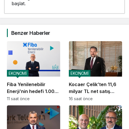
başlat.
Benzer Haberler
EKONOMİ
EKONOMİ
Fiba Yenilenebilir
Kocaer Çelik’ten 11,6
Enerji’nin hedefi 1.000
milyar TL net satış
MW
geliri
11 saat önce
16 saat önce