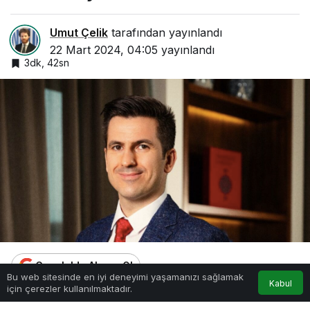
Umut Çelik
tarafından yayınlandı
22 Mart 2024, 04:05
yayınlandı
3dk, 42sn
Google'da Abone Ol
0
Bu web sitesinde en iyi deneyimi yaşamanızı sağlamak
Kabul
için çerezler kullanılmaktadır.
Anasayfa
Akış
Hesabım
Bildirimler
0
Paylaş
Beğen