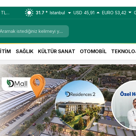
r TL
31.7 °
Istanbul
USD
45,91
EURO
53,42
İTİM
SAĞLIK
KÜLTÜR SANAT
OTOMOBİL
TEKNOLO