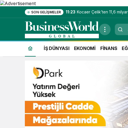
11:23
Kocaer Çelik’ten 11,6 milya
SON GELIŞMELER
net satış geliri
İŞ DÜNYASI
EKONOMİ
FİNANS
EĞ