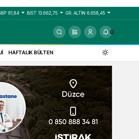
GBP
61,84
BIST
13.662,75
GR. ALTIN
6.658,45
0
Jİ
HAFTALIK BÜLTEN
Gündüz Modu
Gündüz modunu seçin.
Gece Modu
Gece modunu seçin.