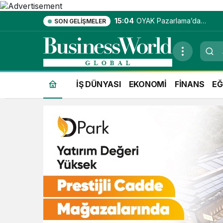
15:04
OYAK Pazarlama’da
SON GELIŞMELER
entegre hizmet
ekosistemi kuruluyor
İŞ DÜNYASI
EKONOMİ
FİNANS
EĞ