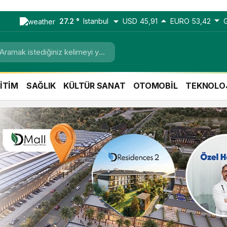
27.2 °
Istanbul
USD
45,91
EURO
53,42
İTİM
SAĞLIK
KÜLTÜR SANAT
OTOMOBİL
TEKNOLO