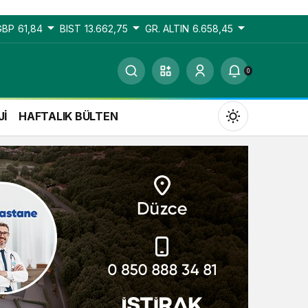
GBP
61,84
BIST
13.662,75
GR. ALTIN
6.658,45
0
Jİ
HAFTALIK BÜLTEN
Gündüz Modu
Gündüz modunu seçin.
Gece Modu
Gece modunu seçin.