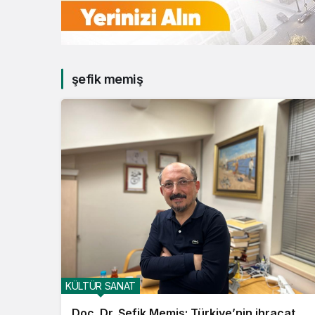
şefik memiş
KÜLTÜR SANAT
Doç. Dr. Şefik Memiş: Türkiye’nin ihracat