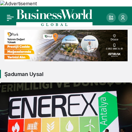
Şaduman Uysal