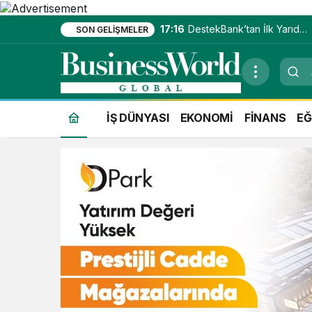
17:16
DestekBank’tan İlk Yarıda
SON GELIŞMELER
Güçlü Kâr Artışı
İŞ DÜNYASI
EKONOMİ
FİNANS
EĞ