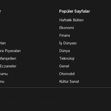
r
Popüler Sayfalar
Haftalık Bülten
Ekonomi
Finans
ları
İş Dünyası
ra Piyasaları
Dünya
anşetleri
Teknoloji
Eczaneler
Genel
rumu
Otomobil
umu
Kültür Sanat
aber
Gaziantep Haber
Ekonomi Haberleri
Trafik Haberleri
Çelik 