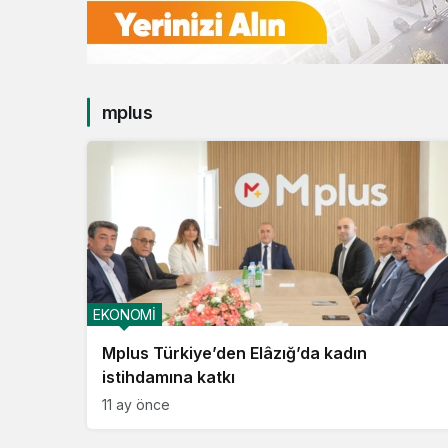
mplus
EKONOMİ
Mplus Türkiye’den Elâzığ’da kadın
istihdamına katkı
11 ay önce