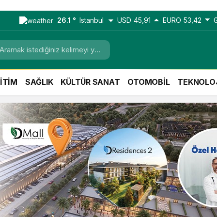
26.1 °
Istanbul
USD
45,91
EURO
53,42
İTİM
SAĞLIK
KÜLTÜR SANAT
OTOMOBİL
TEKNOLO