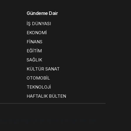
Gündeme Dair
İŞ DÜNYASI
EKONOMİ
FİNANS
EĞİTİM
SAĞLIK
KÜLTÜR SANAT
OTOMOBİL
TEKNOLOJİ
HAFTALIK BÜLTEN
Villa
Gaziantep Kombi Servisi
4d scan near me