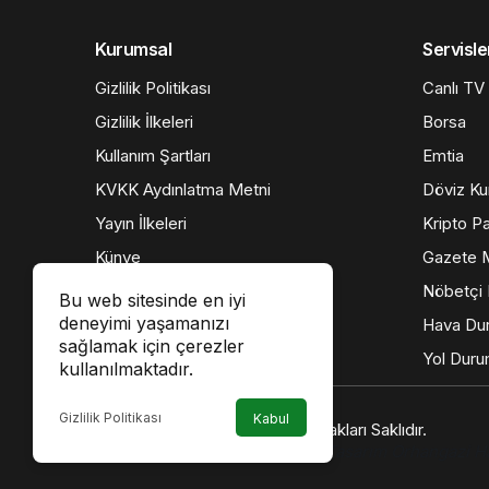
Kurumsal
Servisle
Gizlilik Politikası
Canlı TV
Gizlilik İlkeleri
Borsa
Kullanım Şartları
Emtia
KVKK Aydınlatma Metni
Döviz Kur
Yayın İlkeleri
Kripto Pa
Künye
Gazete M
İletişim
Nöbetçi 
Bu web sitesinde en iyi
deneyimi yaşamanızı
Hava Du
sağlamak için çerezler
Yol Dur
kullanılmaktadır.
Gizlilik Politikası
Kabul
© Telif Hakkı 2026, Tüm Hakları Saklıdır.
Web Tasarım
Hatay Web Tasarım
Orhangazi H