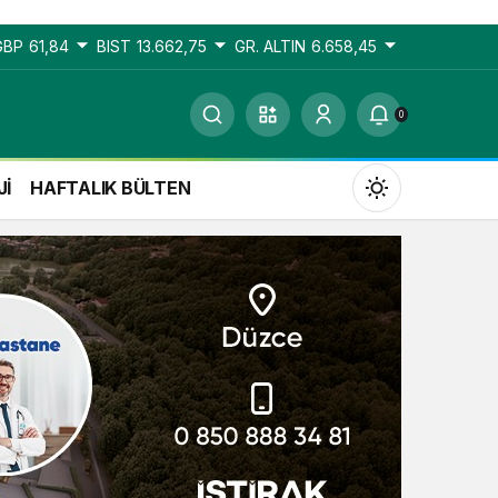
GBP
61,84
BIST
13.662,75
GR. ALTIN
6.658,45
0
Jİ
HAFTALIK BÜLTEN
Gündüz Modu
Gündüz modunu seçin.
Gece Modu
Gece modunu seçin.