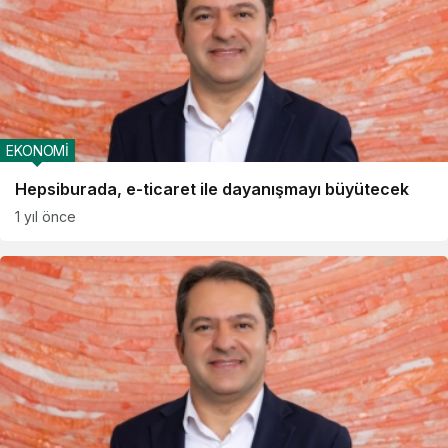
EKONOMİ
Hepsiburada, e-ticaret ile dayanışmayı büyütecek
1 yıl önce