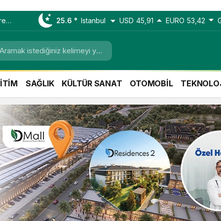
re
25.6 °
Istanbul
USD
45,91
EURO
53,42
or
İTİM
SAĞLIK
KÜLTÜR SANAT
OTOMOBİL
TEKNOLO