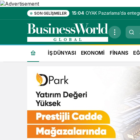
15:04
OYAK Pazarlama’da enteg
SON GELIŞMELER
hizmet ekosistemi kuruluy
İŞ DÜNYASI
EKONOMİ
FİNANS
EĞ