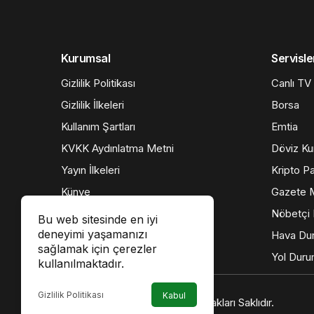
Kurumsal
Servisle
Gizlilik Politikası
Canlı TV
Gizlilik İlkeleri
Borsa
Kullanım Şartları
Emtia
KVKK Aydınlatma Metni
Döviz Kur
Yayın İlkeleri
Kripto Pa
Künye
Gazete M
İletişim
Nöbetçi 
Bu web sitesinde en iyi
deneyimi yaşamanızı
Hava Du
sağlamak için çerezler
Yol Dur
kullanılmaktadır.
Gizlilik Politikası
Kabul
© Telif Hakkı 2026, Tüm Hakları Saklıdır.