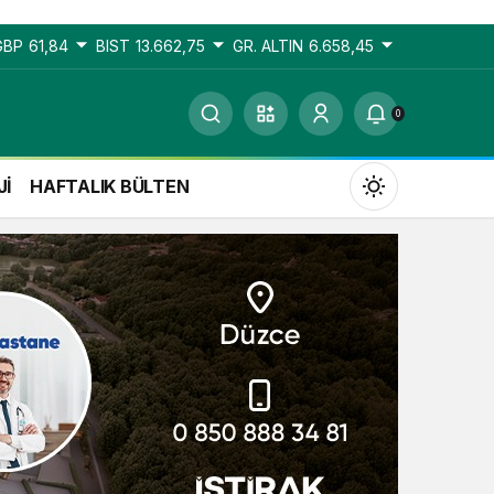
GBP
61,84
BIST
13.662,75
GR. ALTIN
6.658,45
0
Jİ
HAFTALIK BÜLTEN
Gündüz Modu
Gündüz modunu seçin.
Gece Modu
Gece modunu seçin.