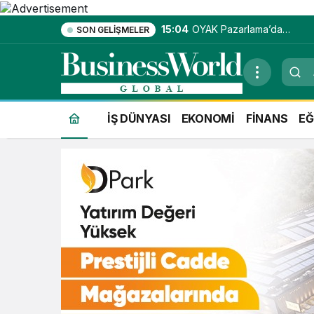
15:04
OYAK Pazarlama’da
SON GELIŞMELER
entegre hizmet
ekosistemi kuruluyor
İŞ DÜNYASI
EKONOMİ
FİNANS
EĞ