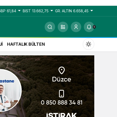
GBP
61,84
BIST
13.662,75
GR. ALTIN
6.658,45
0
Jİ
HAFTALIK BÜLTEN
Gündüz Modu
Gündüz modunu seçin.
Gece Modu
Gece modunu seçin.