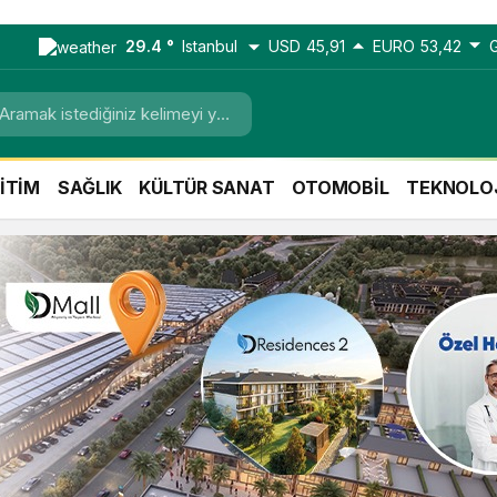
29.4 °
Istanbul
USD
45,91
EURO
53,42
İTİM
SAĞLIK
KÜLTÜR SANAT
OTOMOBİL
TEKNOLO